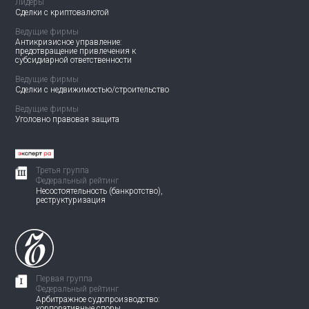
Лидеры
Сделки с криптовалютой
Ведущие фирмы
Антикризисное управление:
предотвращение привлечения
к
субсидиарной ответственности
Ведущие фирмы
Сделки с недвижимостью/
строительство
Ведущие фирмы
Уголовно правовая защита
Третья группа
Федеральный рейтинг
Несостоятельность (банкротство),
реструктуризация
Первая группа
Федеральный рейтинг
Арбитражное судопроизводство:
корпоративные споры