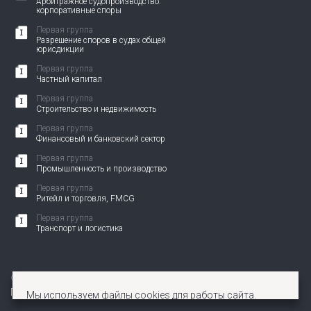
Арбитражное судопроизводство:
корпоративные споры
Первая группа
Разрешение споров в судах общей
юрисдикции
Первая группа
Частный капитал
Первая группа
Строительство и недвижимость
Первая группа
Финансовый и банковский сектор
Первая группа
Промышленность и производство
Первая группа
Ритейл и торговля, FMCG
Первая группа
Транспорт и логистика
© 2010-2026 АНП ЗЕНИТ. Все права защищены.
Политика по защите персональных данных
Мы используем файлы cookies для работы сайта.
Оставаясь на нашем сайте, вы соглашаетесь с этим.