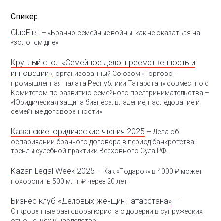
Спикер
ClubFirst
– «Брачно-семейные войны: как не оказаться на
«золотом дне»
Круглый стол «Семейное дело: преемственность и
инновации»
,
организованный Союзом «Торгово-
промышленная палата Республики Татарстан» совместно с
Комитетом по развитию семейного предпринимательства
–
«Юридическая защита бизнеса: владение, наследование и
семейные договоренности»
Казанские юридические чтения 2025
— Дела об
оспаривании брачного договора в период банкротства:
тренды судебной практики Верховного Суда РФ.
Kazan Legal Week 2025
— Как «Подарок» в 4000 ₽ может
похоронить 500 млн. ₽ через 20 лет.
Бизнес-клуб «Деловых женщин Татарстана»
—
Откровенные разговоры юриста о доверии в супружеских
отношениях и наследстве.