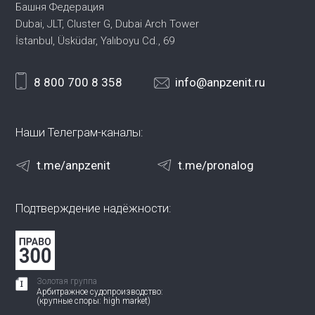
Башня Федерация
Dubai, JLT, Cluster G, Dubai Arch Tower
İstanbul, Üsküdar, Yalıboyu Cd., 69
8 800 700 8 358
info@anpzenit.ru
Наши Телеграм-каналы:
t.me/anpzenit
t.me/pronalog
Подтверждение надёжности:
Золотая группа
Арбитражное судопроизводство:
(крупные споры: high market)