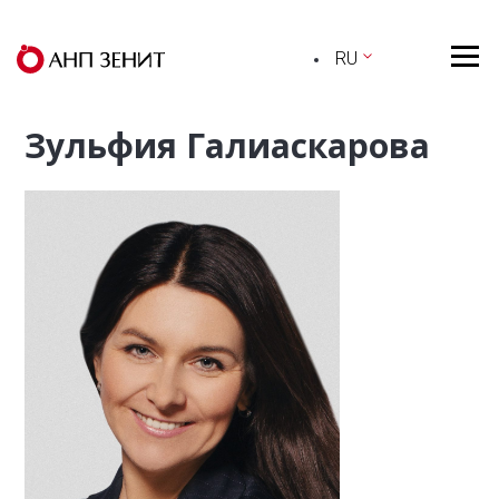
RU
Зульфия Галиаскарова