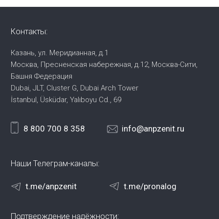
Контакты:
Казань, ул. Меридианная, д.1
Москва, Пресненская набережная,
д.12, Москва-Сити,
Башня Федерация
Dubai, JLT, Cluster G, Dubai Arch Tower
İstanbul, Üsküdar, Yalıboyu Cd., 69
8 800 700 8 358
info@anpzenit.ru
Наши Телеграм-каналы:
t.me/anpzenit
t.me/pronalog
Подтверждение надёжности: