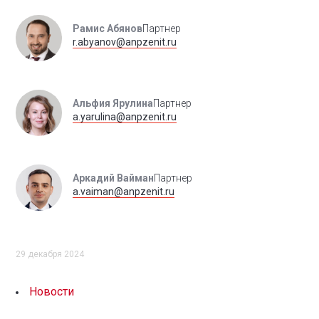
Рамис Абянов
Партнер
r.abyanov@anpzenit.ru
Альфия Ярулина
Партнер
a.yarulina@anpzenit.ru
Аркадий Вайман
Партнер
a.vaiman@anpzenit.ru
29 декабря 2024
Новости