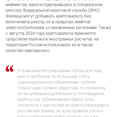
майнингом, зарегистрировавшись в специальном
реестре Федеральной налоговой службы (ФНС).
Физлица могут добывать криптовалюту без
включения в реестр, но в пределах лимитов
энергопотребления, установленных регионами. Также
с августа 2024 года криптовалюта признается
средством платежа в иностранных расчетах, на
территории России использовать ее в таком
качестве невозможно.
В правовом регулировании сферы все еще
много пробелов, по большому счету
«законодательное обрамление» получил
только один сегмент индустрии: по-прежнему
не легализована деятельность поставщиков
криптоуслуг (обменников и бирж), есть
сложности с расчетами по криптооперациям в
российских банках, не ясны правила учета и
налогообложения криптовалюты. Но уже