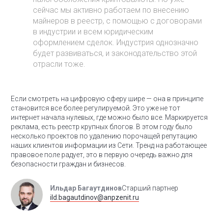
сейчас мы активно работаем по внесению
майнеров в реестр, с помощью с договорами
в индустрии и всем юридическим
оформлением сделок. Индустрия однозначно
будет развиваться, и законодательство этой
отрасли тоже.
Если смотреть на цифровую сферу шире — она в принципе
становится все более регулируемой. Это уже не тот
интернет начала нулевых, где можно было все. Маркируется
реклама, есть реестр крупных блогов. В этом году было
несколько проектов по удалению порочащей репутацию
наших клиентов информации из Сети. Тренд на работающее
правовое поле радует, это в первую очередь важно для
безопасности граждан и бизнесов.
Ильдар Багаутдинов
Старший партнер
ild.bagautdinov@anpzenit.ru