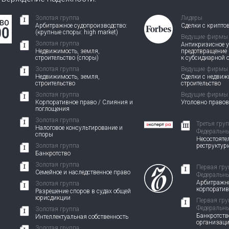
Золотая группа
Лидеры
Арбитражное судопроизводство:
Сделки с крипто
(крупные споры: high market)
Ведущие фирмы
Золотая группа
Антикризисное у
Недвижимость, земля,
предотвращение
строительство (споры)
к субсидиарной 
Золотая группа
Ведущие фирмы
Недвижимость, земля,
Сделки с недви
строительство
строительство
Золотая группа
Ведущие фирмы
Корпоративное право / Слияния и
Уголовно право
поглощения
Золотая группа
Третья гру
Налоговое консультирование и
Федеральны
споры
Несостоятел
Золотая группа
реструктур
Банкротство
Золотая группа
Первая гру
Семейное и наследственное право
Федеральны
Арбитражно
Золотая группа
корпорати
Разрешение споров в судах общей
юрисдикции
Первая гру
Федеральны
Золотая группа
Банкротств
Интеллектуальная собственность
организац
Золотая группа