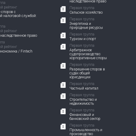
наследственное право
ппа
й рейтинг
Первая группа
 споров с
Сельское хозяйство
й налоговой службой:
Первая группа
Энергетика и
ппа
природные ресурсы
й рейтинг
Первая группа
 наследственное право
Туризм и спорт
ппа
Первая группа
й рейтинг
Арбитражное
кономика / Fintech
судопроизводство:
корпоративные споры
Первая группа
Разрешение споров в
судах общей
юрисдикции
Первая группа
Частный капитал
Первая группа
Строительство и
недвижимость
Первая группа
Финансовый и
банковский сектор
Первая группа
Промышленность и
производство