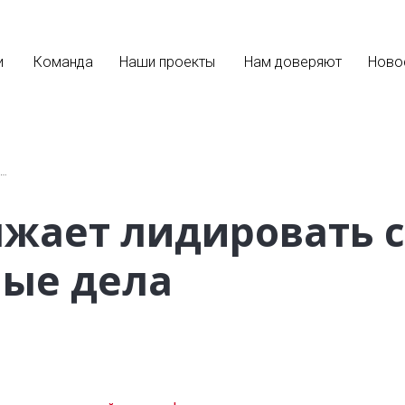
и
Команда
Наши проекты
Нам доверяют
Ново
,…
лжает лидировать 
ные дела