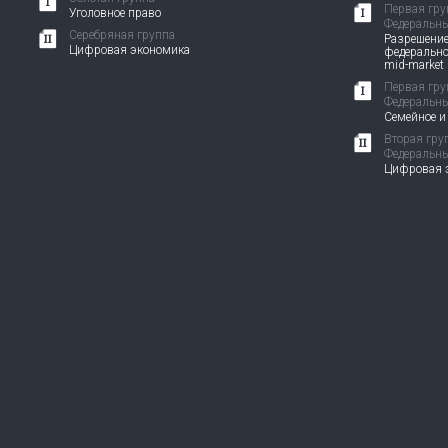
Первая гру
Уголовное право
Федеральны
Серебряная группа
Разрешение
Цифровая экономика
федерально
mid-market
Первая гру
Федеральны
Семейное и
Вторая гру
Федеральны
Цифровая э