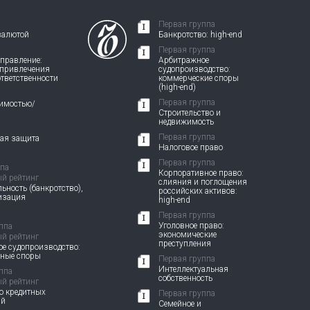
Первая группа
валютой
Банкротство: high-end
Первая группа
правление:
Арбитражное
 привлечения
судопроизводство:
ответственности
коммерческие споры
(high-end)
Первая группа
жимостью/
Строительство и
недвижимость
Первая группа
вая защита
Налоговое право
Первая группа
ппа
Корпоративное право:
й рейтинг
слияния и поглощения
ьность (банкротство),
российских активов:
изация
high-end
Первая группа
Уголовное право:
ппа
экономические
й рейтинг
преступления
е судопроизводство:
вные споры
Первая группа
Интеллектуальная
ппа
собственность
й рейтинг
о кредитных
Первая группа
ий
Семейное и