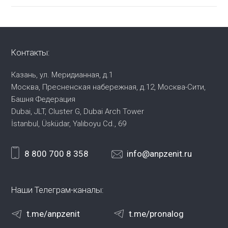
Контакты:
Казань, ул. Меридианная, д.1
Москва, Пресненская набережная,
д.12, Москва-Сити,
Башня Федерация
Dubai, JLT, Cluster G, Dubai Arch Tower
İstanbul, Üsküdar, Yalıboyu Cd., 69
8 800 700 8 358
info@anpzenit.ru
Наши Телеграм-каналы:
t.me/anpzenit
t.me/pronalog