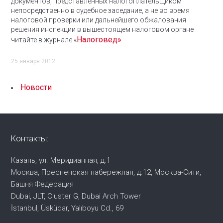
документов, представленных налогоплательщиком
непосредственно в судебное заседание, а не во время
налоговой проверки или дальнейшего обжалования
решения инспекции в вышестоящем налоговом органе
Налоговед»
читайте в журнале «
25 января 2012
Новости
Контакты:
Казань, ул. Меридианная, д.1
Москва, Пресненская набережная,
д.12, Москва-Сити,
Башня Федерация
Dubai, JLT, Cluster G, Dubai Arch Tower
İstanbul, Üsküdar, Yalıboyu Cd., 69