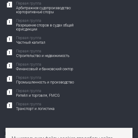
Первая группа
Арбитражное судопроизводство:
корпоративные споры
Первая группа
Разрешение споров в судах общей
юрисдикции
Первая группа
Частный капитал
Первая группа
Строительство и недвижимость
Первая группа
Финансовый и банковский сектор
Первая группа
Промышленность и производство
Первая группа
Ритейл и торговля, FMCG
Первая группа
Транспорт и логистика
© 2010-2026 АНП ЗЕНИТ. Все права защищены.
Политика по защите персональных данных