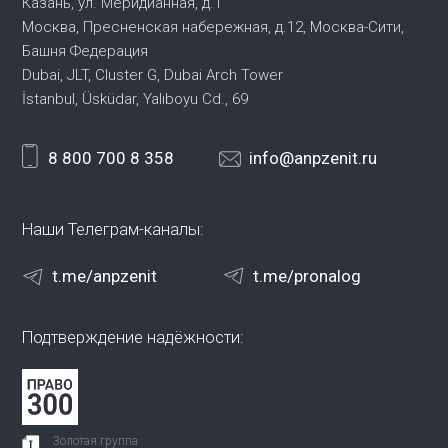
Казань, ул. Меридианная, д.1
Москва, Пресненская набережная,
д.12, Москва-Сити,
Башня Федерация
Dubai, JLT, Cluster G, Dubai Arch Tower
İstanbul, Üsküdar, Yalıboyu Cd., 69
8 800 700 8 358
info@anpzenit.ru
Наши Телеграм-каналы:
t.me/anpzenit
t.me/pronalog
Подтверждение надёжности:
Золотая группа