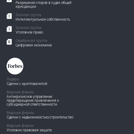
Разрешение споров в судах общей
юрисдикции
Золотая группа
Интеллектуальная собственность
Золотая группа
Уголовное право
Серебряная группа
Цифровая экономика
Лидеры
Сделки с криптовалютой
Ведущие фирмы
Антикризисное управление:
предотвращение привлечения
к
субсидиарной ответственности
Ведущие фирмы
Сделки с недвижимостью/
строительство
Ведущие фирмы
Уголовно правовая защита