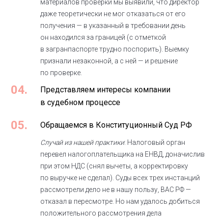
материалов проверки мы выявили, что директор
даже теоретически не мог отказаться от его
получения — в указанный в требовании день
он находился за границей (с отметкой
в загранпаспорте трудно поспорить). Выемку
признали незаконной, а с ней — и решение
по проверке.
04.
Представляем интересы компании
в судебном процессе
05.
Обращаемся в Конституционный Суд РФ
Случай из нашей практики
: Налоговый орган
перевел налогоплательщика на ЕНВД, доначислив
при этом НДС (снял вычеты, а корректировку
по выручке не сделал). Суды всех трех инстанций
рассмотрели дело не в нашу пользу, ВАС РФ —
отказал в пересмотре. Но нам удалось добиться
положительного рассмотрения дела