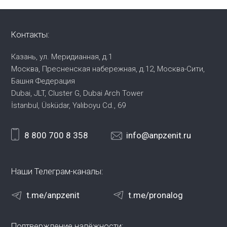
Контакты:
Казань, ул. Меридианная, д.1
Москва, Пресненская набережная,
д.12, Москва-Сити,
Башня Федерация
Dubai, JLT, Cluster G, Dubai Arch Tower
İstanbul, Üsküdar, Yalıboyu Cd., 69
8 800 700 8 358
info@anpzenit.ru
Наши Телеграм-каналы:
t.me/anpzenit
t.me/pronalog
Подтверждение надёжности: