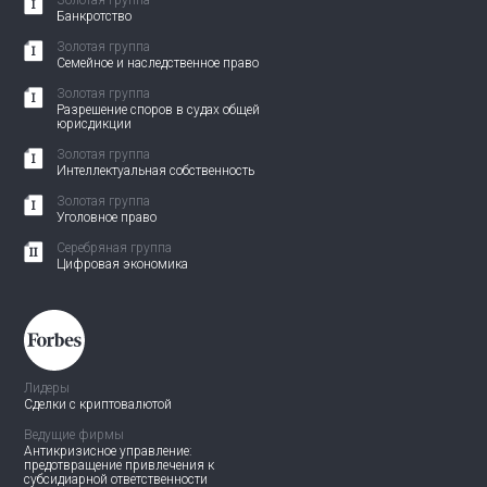
Золотая группа
Банкротство
Золотая группа
Семейное и наследственное право
Золотая группа
Разрешение споров в судах общей
юрисдикции
Золотая группа
Интеллектуальная собственность
Золотая группа
Уголовное право
Серебряная группа
Цифровая экономика
Лидеры
Сделки с криптовалютой
Ведущие фирмы
Антикризисное управление:
предотвращение привлечения
к
субсидиарной ответственности