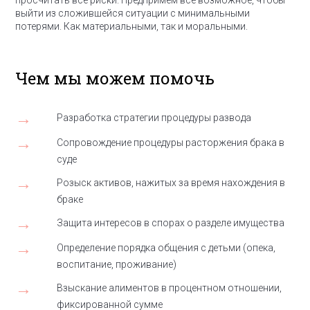
просчитать все риски. Предпримем все возможное, чтобы
выйти из сложившейся ситуации с минимальными
потерями. Как материальными, так и моральными.
Чем мы можем помочь
→
Разработка стратегии процедуры развода
→
Сопровождение процедуры расторжения брака в
суде
→
Розыск активов, нажитых за время нахождения в
браке
→
Защита интересов в спорах о разделе имущества
→
Определение порядка общения с детьми (опека,
воспитание, проживание)
→
Взыскание алиментов в процентном отношении,
фиксированной сумме