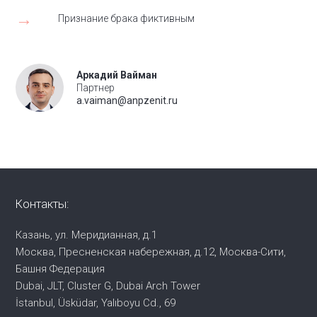
→
Признание брака фиктивным
Аркадий Вайман
Партнер
a.vaiman@anpzenit.ru
Контакты:
Казань, ул. Меридианная, д.1
Москва, Пресненская набережная,
д.12, Москва-Сити,
Башня Федерация
Dubai, JLT, Cluster G, Dubai Arch Tower
İstanbul, Üsküdar, Yalıboyu Cd., 69