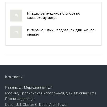
Ильдар Багаутдинов о споре по
казанскому метро
Интервью Юлии Заздравной для Бизнес-
онлайн
Контакты:
Казань, ул. Меридианная, д.1
Москва, Пресненская набережная,
д.12, Москва-Сити,
Башня Федерация
Dubai, JLT, Cluster G, Dubai Arch Tower