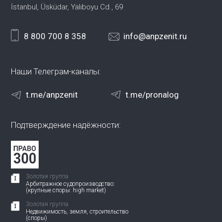
İstanbul, Üsküdar, Yalıboyu Cd., 69
8 800 700 8 358
info@anpzenit.ru
Наши Телеграм-каналы:
t.me/anpzenit
t.me/pronalog
Подтверждение надёжности:
Золотая группа
Арбитражное судопроизводство:
(крупные споры: high market)
Золотая группа
Недвижимость, земля, строительство
(споры)