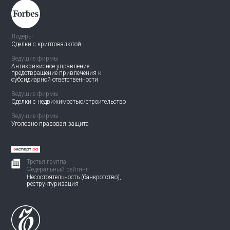
Лидеры
Сделки с криптовалютой
Ведущие фирмы
Антикризисное управление:
предотвращение привлечения
к
субсидиарной ответственности
Ведущие фирмы
Сделки с недвижимостью/
строительство
Ведущие фирмы
Уголовно правовая защита
Третья группа
Федеральный рейтинг
Несостоятельность (банкротство),
реструктуризация