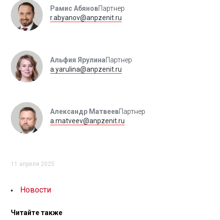
Рамис Абянов
Партнер
r.abyanov@anpzenit.ru
Альфия Ярулина
Партнер
a.yarulina@anpzenit.ru
Александр Матвеев
Партнер
a.matveev@anpzenit.ru
11 апреля 2025
Новости
Читайте также