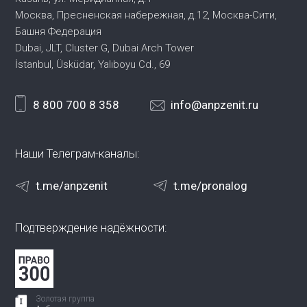
Москва, Пресненская набережная,
д.12, Москва-Сити,
Башня Федерация
Dubai, JLT, Cluster G, Dubai Arch Tower
İstanbul, Üsküdar, Yalıboyu Cd., 69
8 800 700 8 358
info@anpzenit.ru
Наши Телеграм-каналы:
t.me/anpzenit
t.me/pronalog
Подтверждение надёжности:
Золотая группа