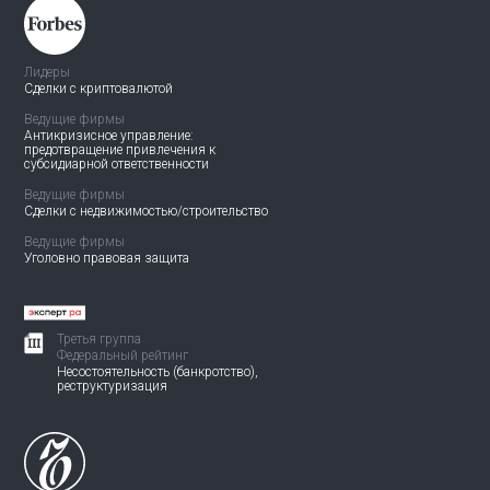
Лидеры
Сделки с криптовалютой
Ведущие фирмы
Антикризисное управление:
предотвращение привлечения
к
субсидиарной ответственности
Ведущие фирмы
Сделки с недвижимостью/
строительство
Ведущие фирмы
Уголовно правовая защита
Третья группа
Федеральный рейтинг
Несостоятельность (банкротство),
реструктуризация