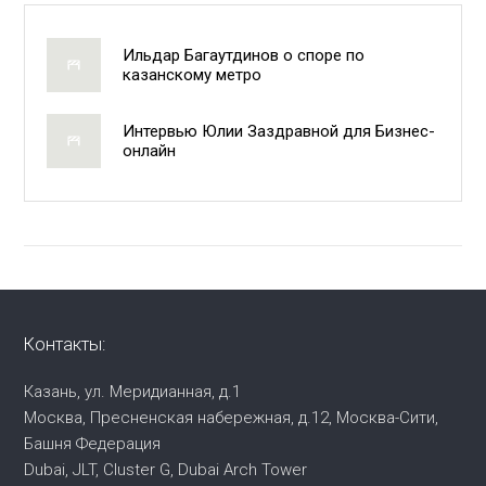
Ильдар Багаутдинов о споре по
казанскому метро
Интервью Юлии Заздравной для Бизнес-
онлайн
Контакты:
Казань, ул. Меридианная, д.1
Москва, Пресненская набережная,
д.12, Москва-Сити,
Башня Федерация
Dubai, JLT, Cluster G, Dubai Arch Tower