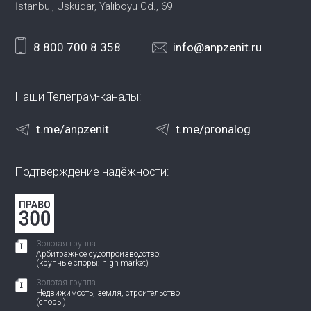
İstanbul, Üsküdar, Yalıboyu Cd., 69
8 800 700 8 358
info@anpzenit.ru
Наши Телеграм-каналы:
t.me/anpzenit
t.me/pronalog
Подтверждение надёжности:
Золотая группа
Арбитражное судопроизводство:
(крупные споры: high market)
Золотая группа
Недвижимость, земля, строительство
(споры)