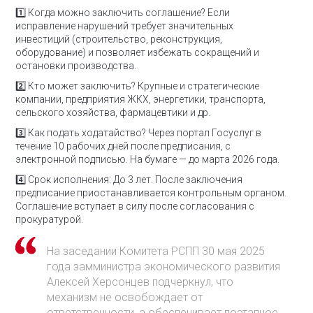
1️⃣ Когда можно заключить соглашение?
Если
исправление нарушений требует значительных
инвестиций (строительство, реконструкция,
оборудование) и позволяет избежать сокращений и
остановки производства.
2️⃣ Кто может заключить?
Крупные и стратегические
компании, предприятия ЖКХ, энергетики, транспорта,
сельского хозяйства, фармацевтики и др.
3️⃣ Как подать ходатайство?
Через портал Госуслуг в
течение 10 рабочих дней после предписания, с
электронной подписью. На бумаге — до марта 2026 года.
4️⃣ Срок исполнения:
До 3 лет. После заключения
предписание приостанавливается контрольным органом.
Соглашение вступает в силу после согласования с
прокуратурой.
На заседании Комитета РСПП 30 мая 2025
года замминистра экономического развития
Алексей Херсонцев подчеркнул, что
механизм не освобождает от
ответственности, а обеспечивает поэтапное