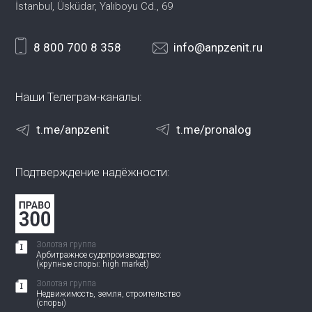
İstanbul, Üsküdar, Yalıboyu Cd., 69
8 800 700 8 358
info@anpzenit.ru
Наши Телеграм-каналы:
t.me/anpzenit
t.me/pronalog
Подтверждение надёжности:
Золотая группа
Арбитражное судопроизводство:
(крупные споры: high market)
Золотая группа
Недвижимость, земля, строительство
(споры)