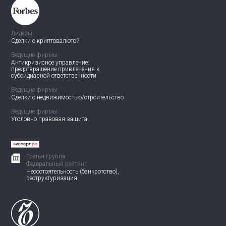
Лидеры
Сделки с криптовалютой
Ведущие фирмы
Антикризисное управление:
предотвращение привлечения
к
субсидиарной ответственности
Ведущие фирмы
Сделки с недвижимостью/
строительство
Ведущие фирмы
Уголовно правовая защита
Третья группа
Федеральный рейтинг
Несостоятельность (банкротство),
реструктуризация