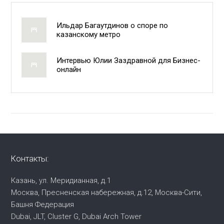
Ильдар Багаутдинов о споре по
казанскому метро
Интервью Юлии Заздравной для Бизнес-
онлайн
Контакты:
Казань, ул. Меридианная, д.1
Москва, Пресненская набережная,
д.12, Москва-Сити,
Башня Федерация
Dubai, JLT, Cluster G, Dubai Arch Tower