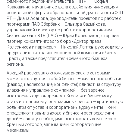
семейного предпринимательства ТПП РТ
— Софья
Краюшкина, начальник отдела содействия инновациям
социальной сферы и образовательной деятельности ФПП
РТ
— Диана Асанова, руководитель проектов по работе с
партнерами ПАО Сбербанк
— Эльвира Садыйкова,
управляющий директор по работе с корпоративным
бизнесом банк ВТБ (ПАО)
— Юрий Колесников, старший
партнер консалтингового бюро «Доктор права
Колесников и партнеры»
— Николай Лаптев, руководитель
представительства инвестиционной компании «Риком-
Траст», а также представители семейного бизнеса
региона.
Аркадий рассказал о ключевых рисках, с которыми
может столкнуться любой бизнес:
— жизненные события
(развод, наследование, конфликты) влияют на структуру
владения и управление компанией
— без заранее
выстроенных договоренностей семья и бизнес могут
стать источником угроз взаимных рисков
— критическую
роль играют устав и корпоративные документы — они
определяют правила входа в бизнес и распределения
долей
— защиту необходимо выстраивать комплексно:
брачный договор, завещание и корпоративные
механизмы