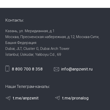
Контакты:
Казань, ул. Меридианная, д.1
Москва, Пресненская набережная,
д.12, Москва-Сити,
Башня Федерация
Dubai, JLT, Cluster G, Dubai Arch Tower
İstanbul, Üsküdar, Yalıboyu Cd., 69
8 800 700 8 358
info@anpzenit.ru
Наши Телеграм-каналы:
t.me/anpzenit
t.me/pronalog