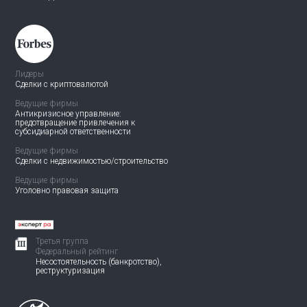
Лидеры
Сделки с криптовалютой
Ведущие фирмы
Антикризисное управление:
предотвращение привлечения
к
субсидиарной ответственности
Ведущие фирмы
Сделки с недвижимостью/
строительство
Ведущие фирмы
Уголовно правовая защита
Третья группа
Федеральный рейтинг
Несостоятельность (банкротство),
реструктуризация