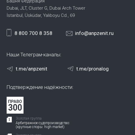
Башня Федерация
Dubai, JLT, Cluster G, Dubai Arch Tower
İstanbul, Üsküdar, Yalıboyu Cd., 69
8 800 700 8 358
info@anpzenit.ru
Наши Телеграм-каналы:
t.me/anpzenit
t.me/pronalog
Подтверждение надёжности:
Золотая группа
Арбитражное судопроизводство:
(крупные споры: high market)