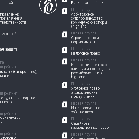
валютой
Банкротство: high-end
Первая группа
правление:
Арбитражное
 привлечения
судопроизводство:
ответственности
коммерческие споры
(high-end)
Первая группа
жимостью/
Строительство и
недвижимость
Первая группа
вая защита
Налоговое право
Первая группа
ппа
Корпоративное право:
й рейтинг
слияния и поглощения
ьность (банкротство),
российских активов:
изация
high-end
Первая группа
Уголовное право:
ппа
экономические
й рейтинг
преступления
е судопроизводство:
вные споры
Первая группа
Интеллектуальная
ппа
собственность
й рейтинг
о кредитных
Первая группа
ий
Семейное и
наследственное право
ппа
й рейтинг
Первая группа
 споров с