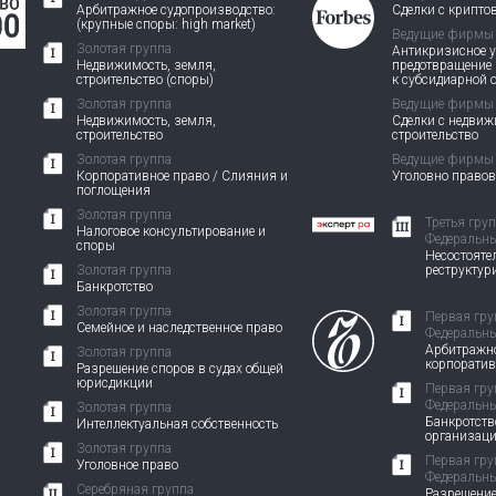
Арбитражное судопроизводство:
Сделки с крипто
(крупные споры: high market)
Ведущие фирмы
Золотая группа
Антикризисное у
Недвижимость, земля,
предотвращение
строительство (споры)
к субсидиарной 
Золотая группа
Ведущие фирмы
Недвижимость, земля,
Сделки с недви
строительство
строительство
Золотая группа
Ведущие фирмы
Корпоративное право / Слияния и
Уголовно право
поглощения
Золотая группа
Третья гру
Налоговое консультирование и
Федеральны
споры
Несостоятел
Золотая группа
реструктур
Банкротство
Золотая группа
Первая гру
Семейное и наследственное право
Федеральны
Арбитражно
Золотая группа
корпорати
Разрешение споров в судах общей
юрисдикции
Первая гру
Федеральны
Золотая группа
Банкротств
Интеллектуальная собственность
организац
Золотая группа
Первая гру
Уголовное право
Федеральны
Серебряная группа
Разрешение