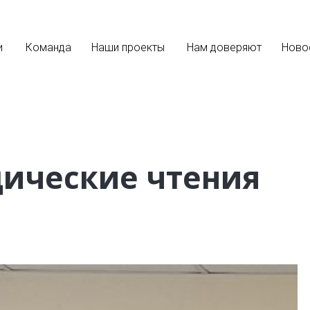
и
Команда
Наши проекты
Нам доверяют
Ново
дические чтения