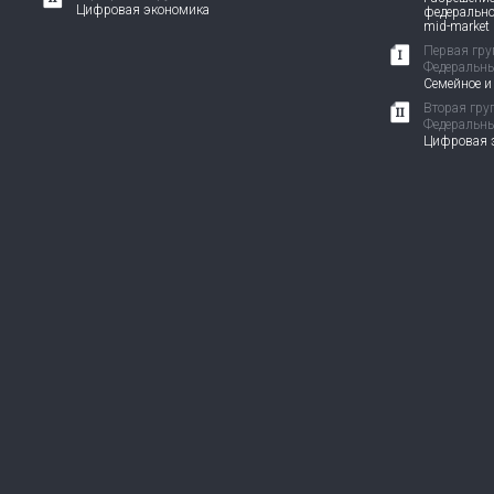
Цифровая экономика
федерально
mid-market
Первая гру
Федеральны
Семейное и
Вторая гру
Федеральны
Цифровая э