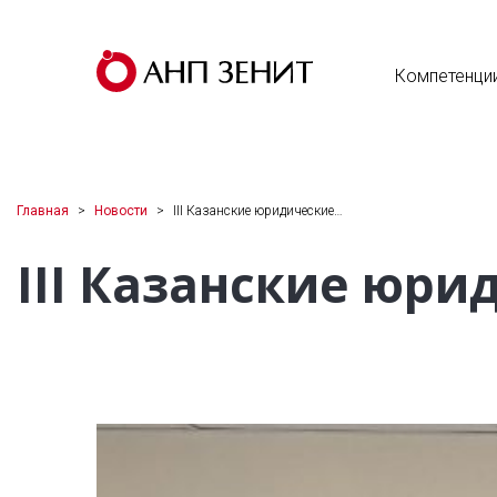
Компетенци
Главная
Новости
III Казанские юридические…
III Казанские юри