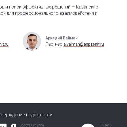
ов и поиск эффективных решений — Казанские
кой для профессионального взаимодействия и
Аркадий Вайман
Партнер
it.ru
a.vaiman@anpzenit.ru
тверждение надёжности:
Золотая группа
Лидеры