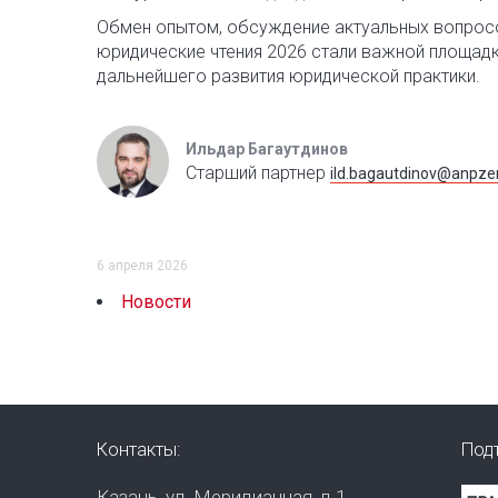
Обмен опытом, обсуждение актуальных вопрос
юридические чтения 2026 стали важной площад
дальнейшего развития юридической практики.
Ильдар Багаутдинов
Старший партнер
ild.bagautdinov@anpzen
6 апреля 2026
Новости
Контакты:
Под
Казань, ул. Меридианная, д.1