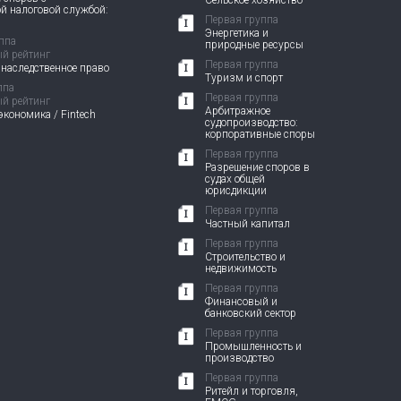
Сельское хозяйство
й налоговой службой:
Первая группа
Энергетика и
ппа
природные ресурсы
й рейтинг
Первая группа
 наследственное право
Туризм и спорт
ппа
Первая группа
й рейтинг
Арбитражное
кономика / Fintech
судопроизводство:
корпоративные споры
Первая группа
Разрешение споров в
судах общей
юрисдикции
Первая группа
Частный капитал
Первая группа
Строительство и
недвижимость
Первая группа
Финансовый и
банковский сектор
Первая группа
Промышленность и
производство
Первая группа
Ритейл и торговля,