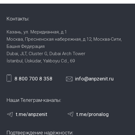
Контакты:
Казань, ул. Меридианная, д.1
Москва, Пресненская набережная,
д.12, Москва-Сити,
Башня Федерация
Dubai, JLT, Cluster G, Dubai Arch Tower
İstanbul, Üsküdar, Yalıboyu Cd., 69
8 800 700 8 358
info@anpzenit.ru
Наши Телеграм-каналы:
t.me/anpzenit
t.me/pronalog
Подтверждение надёжности: