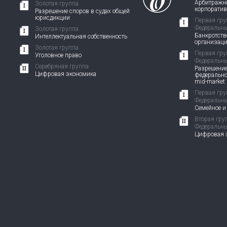
Арбитражно
Золотая группа
корпорати
Разрешение споров в судах общей
юрисдикции
Первая гру
Федеральны
Золотая группа
Банкротств
Интеллектуальная собственность
организац
Золотая группа
Первая гру
Уголовное право
Федеральны
Серебряная группа
Разрешение
Цифровая экономика
федерально
mid-market
Первая гру
Федеральны
Семейное и
Вторая гру
Федеральны
Цифровая э