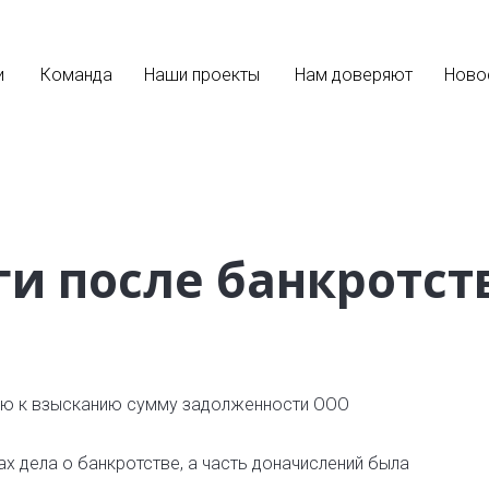
и
Команда
Наши проекты
Нам доверяют
Ново
ги после банкротст
ую к взысканию сумму задолженности ООО
х дела о банкротстве, а часть доначислений была