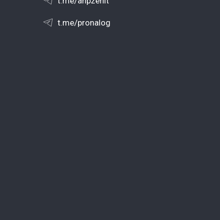
t.me/anpzenit
t.me/pronalog