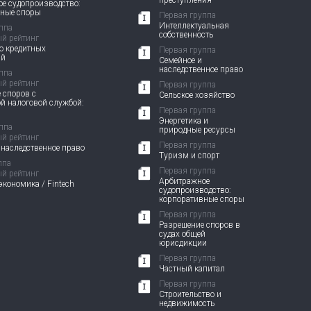
преступления
е судопроизводство:
вные споры
Первая группа
Интеллектуальная
ппа
собственность
й рейтинг
о кредитных
Первая группа
ий
Семейное и
наследственное право
ппа
й рейтинг
Первая группа
 споров с
Сельское хозяйство
й налоговой службой:
Первая группа
Энергетика и
ппа
природные ресурсы
й рейтинг
Первая группа
 наследственное право
Туризм и спорт
ппа
Первая группа
й рейтинг
Арбитражное
кономика / Fintech
судопроизводство:
корпоративные споры
Первая группа
Разрешение споров в
судах общей
юрисдикции
Первая группа
Частный капитал
Первая группа
Строительство и
недвижимость