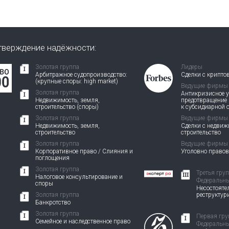
тверждение надёжности:
Золотая группа
Лидеры
Арбитражное судопроизводство:
Сделки с крипто
(крупные споры: high market)
Ведущие фирмы
Золотая группа
Антикризисное у
Недвижимость, земля,
предотвращение
строительство (споры)
к субсидиарной 
Золотая группа
Ведущие фирмы
Недвижимость, земля,
Сделки с недви
строительство
строительство
Золотая группа
Ведущие фирмы
Корпоративное право / Слияния и
Уголовно право
поглощения
Золотая группа
Третья гру
Налоговое консультирование и
Федеральны
споры
Несостоятел
Золотая группа
реструктур
Банкротство
Золотая группа
Первая гру
Семейное и наследственное право
Федеральны