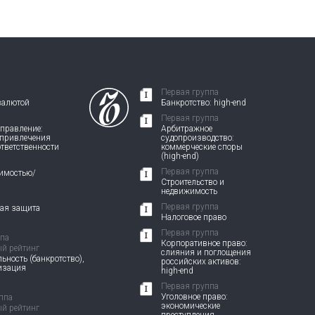
Первая группа
валютой
Банкротство: high-end
Первая группа
правление:
Арбитражное
 привлечения
судопроизводство:
ответственности
коммерческие споры
(high-end)
Первая группа
жимостью/
Строительство и
недвижимость
Первая группа
вая защита
Налоговое право
Первая группа
ппа
Корпоративное право:
й рейтинг
слияния и поглощения
ьность (банкротство),
российских активов:
изация
high-end
Первая группа
Уголовное право:
ппа
экономические
й рейтинг