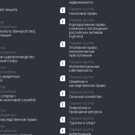
недвижимость
Первая группа
вая защита
Налоговое право
Первая группа
ппа
Корпоративное право:
й рейтинг
слияния и поглощения
ьность (банкротство),
российских активов:
изация
high-end
Первая группа
Уголовное право:
ппа
экономические
й рейтинг
преступления
е судопроизводство:
вные споры
Первая группа
Интеллектуальная
ппа
собственность
й рейтинг
о кредитных
Первая группа
ий
Семейное и
наследственное право
ппа
й рейтинг
Первая группа
 споров с
Сельское хозяйство
й налоговой службой:
Первая группа
Энергетика и
ппа
природные ресурсы
й рейтинг
Первая группа
 наследственное право
Туризм и спорт
ппа
Первая группа
й рейтинг
Арбитражное