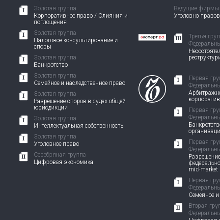
Золотая группа
Ведущие фирмы
Корпоративное право / Слияния и
Уголовно право
поглощения
Золотая группа
Третья гру
Налоговое консультирование и
Федеральны
споры
Несостоятел
Золотая группа
реструктур
Банкротство
Золотая группа
Первая гру
Семейное и наследственное право
Федеральны
Арбитражно
Золотая группа
корпорати
Разрешение споров в судах общей
юрисдикции
Первая гру
Федеральны
Золотая группа
Банкротств
Интеллектуальная собственность
организац
Золотая группа
Первая гру
Уголовное право
Федеральны
Серебряная группа
Разрешение
Цифровая экономика
федерально
mid-market
Первая гру
Федеральны
Семейное и
Вторая гру
Федеральны