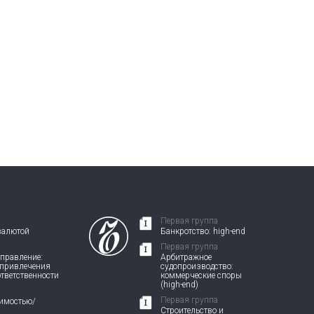
Первая группа
валютой
Банкротство: high-end
Первая группа
правление:
Арбитражное
 привлечения
судопроизводство:
ответственности
коммерческие споры
(high-end)
Первая группа
жимостью/
Строительство и