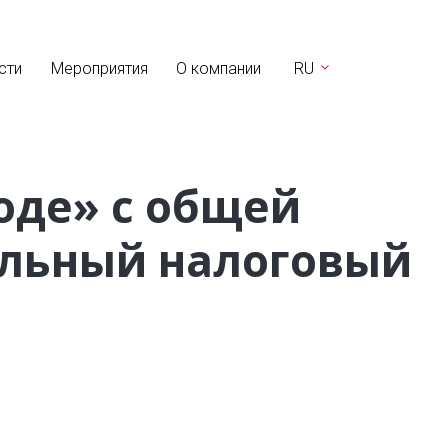
сти
Мероприятия
О компании
RU
оде» с общей
альный налоговый