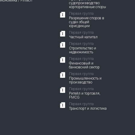
кономика / Fintech
судопроизводство:
корпоративные споры
Первая группа
Разрешение споров в
судах общей
юрисдикции
Первая группа
Частный капитал
Первая группа
Строительство и
недвижимость
Первая группа
Финансовый и
банковский сектор
Первая группа
Промышленность и
производство
Первая группа
Ритейл и торговля,
FMCG
Первая группа
Транспорт и логистика