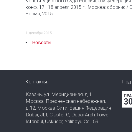
Конституционного Суда Российской Федерации 20
конф. 17—18 апреля 2015 г., Москва: сборник / С
Норма, 2015.
1 декабря 2015
Новости
Контакты:
Под
Казань, ул. Меридианная, д.1
Москва, Пресненская набережная,
д.12, Москва-Сити, Башня Федерация
Dubai, JLT, Cluster G, Dubai Arch Tower
İstanbul, Üsküdar, Yalıboyu Cd., 69