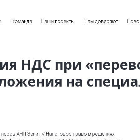
и
Команда
Наши проекты
Нам доверяют
Ново
ия НДС при «перев
ложения на специ
тнеров АНП Зенит // Налоговое право в решениях