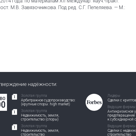
14 года: по материалам XII Междунар. науч.-практ.
ост. М.В. Завязочникова. Под ред. С.Г. Пепеляева. — М.:
тверждение надёжности:
Золотая группа
Лидеры
Арбитражное судопроизводство:
Сделки с крипто
(крупные споры: high market)
Ведущие фирмы
Золотая группа
Антикризисное у
Недвижимость, земля,
предотвращение
строительство (споры)
к субсидиарной 
Золотая группа
Ведущие фирмы
Недвижимость, земля,
Сделки с недви
строительство
строительство