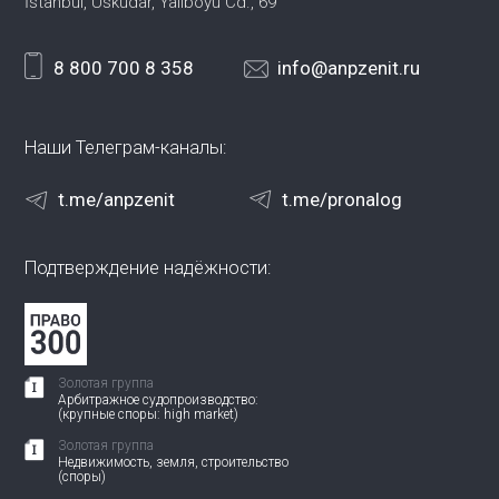
İstanbul, Üsküdar, Yalıboyu Cd., 69
8 800 700 8 358
info@anpzenit.ru
Наши Телеграм-каналы:
t.me/anpzenit
t.me/pronalog
Подтверждение надёжности:
Золотая группа
Арбитражное судопроизводство:
(крупные споры: high market)
Золотая группа
Недвижимость, земля, строительство
(споры)