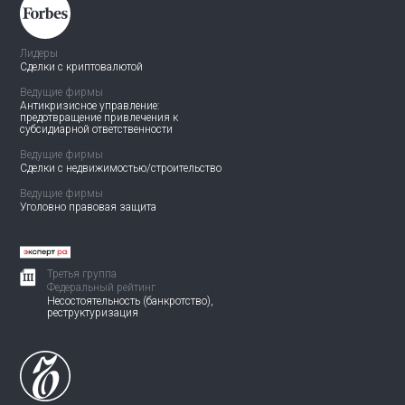
Лидеры
Сделки с криптовалютой
Ведущие фирмы
Антикризисное управление:
предотвращение привлечения
к
субсидиарной ответственности
Ведущие фирмы
Сделки с недвижимостью/
строительство
Ведущие фирмы
Уголовно правовая защита
Третья группа
Федеральный рейтинг
Несостоятельность (банкротство),
реструктуризация