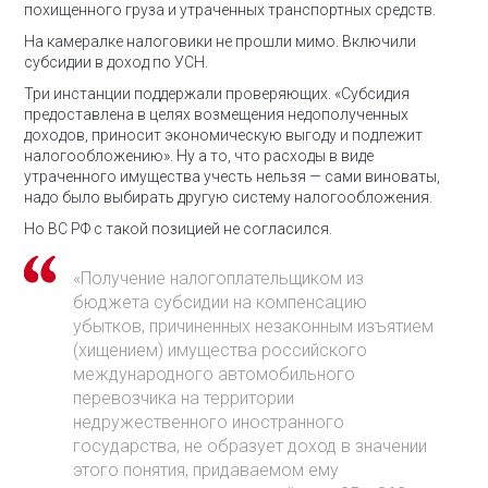
похищенного груза и утраченных транспортных средств.
На камералке налоговики не прошли мимо. Включили
субсидии в доход по УСН.
Три инстанции поддержали проверяющих.
«Субсидия
предоставлена в целях возмещения недополученных
доходов, приносит экономическую выгоду и подлежит
налогообложению».
Ну а то, что расходы в виде
утраченного имущества учесть нельзя — сами виноваты,
надо было выбирать другую систему налогообложения.
Но ВС РФ с такой позицией не согласился.
«Получение налогоплательщиком из
бюджета субсидии на компенсацию
убытков, причиненных незаконным изъятием
(хищением) имущества российского
международного автомобильного
перевозчика на территории
недружественного иностранного
государства, не образует доход в значении
этого понятия, придаваемом ему