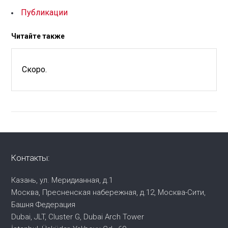
Публикации
Читайте также
Скоро.
Контакты:
Казань, ул. Меридианная, д.1
Москва, Пресненская набережная,
д.12, Москва-Сити,
Башня Федерация
Dubai, JLT, Cluster G, Dubai Arch Tower