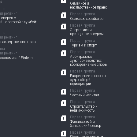
ий
Семейное и
наследственное право
ппа
й рейтинг
Первая группа
 споров с
Сельское хозяйство
й налоговой службой:
Первая группа
Энергетика и
ппа
природные ресурсы
й рейтинг
Первая группа
 наследственное право
Туризм и спорт
ппа
Первая группа
й рейтинг
Арбитражное
кономика / Fintech
судопроизводство:
корпоративные споры
Первая группа
Разрешение споров в
судах общей
юрисдикции
Первая группа
Частный капитал
Первая группа
Строительство и
недвижимость
Первая группа
Финансовый и
банковский сектор
Первая группа