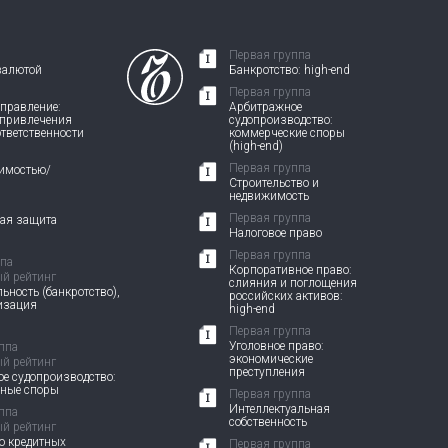
Первая группа
валютой
Банкротство: high-end
Первая группа
правление:
Арбитражное
 привлечения
судопроизводство:
ответственности
коммерческие споры
(high-end)
Первая группа
жимостью/
Строительство и
недвижимость
Первая группа
вая защита
Налоговое право
Первая группа
ппа
Корпоративное право:
й рейтинг
слияния и поглощения
ьность (банкротство),
российских активов:
изация
high-end
Первая группа
Уголовное право:
ппа
экономические
й рейтинг
преступления
е судопроизводство:
вные споры
Первая группа
Интеллектуальная
ппа
собственность
й рейтинг
о кредитных
Первая группа