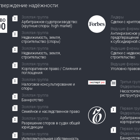
тверждение надёжности:
Золотая группа
Лидеры
Арбитражное судопроизводство:
Сделки с крипто
(крупные споры: high market)
Ведущие фирмы
Золотая группа
Антикризисное у
Недвижимость, земля,
предотвращение
строительство (споры)
к субсидиарной 
Золотая группа
Ведущие фирмы
Недвижимость, земля,
Сделки с недви
строительство
строительство
Золотая группа
Ведущие фирмы
Корпоративное право / Слияния и
Уголовно право
поглощения
Золотая группа
Третья гру
Налоговое консультирование и
Федеральны
споры
Несостоятел
Золотая группа
реструктур
Банкротство
Золотая группа
Первая гру
Семейное и наследственное право
Федеральны
Арбитражно
Золотая группа
корпорати
Разрешение споров в судах общей
юрисдикции
Первая гру
Федеральны
Золотая группа
Банкротств
Интеллектуальная собственность