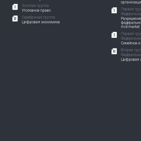
организац
Золотая группа
Первая гру
Уголовное право
Федеральны
Серебряная группа
Разрешение
Цифровая экономика
федерально
mid-market
Первая гру
Федеральны
Семейное и
Вторая гру
Федеральны
Цифровая э