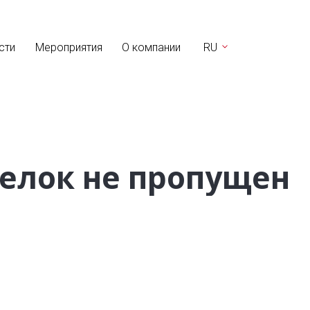
сти
Мероприятия
О компании
RU
делок не пропущен