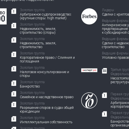
Золотая группа
Лидеры
Арбитражное судопроизводство:
Сделки с крипто
(крупные споры: high market)
Ведущие фирмы
Золотая группа
Антикризисное у
Недвижимость, земля,
предотвращение
строительство (споры)
к субсидиарной 
Золотая группа
Ведущие фирмы
Недвижимость, земля,
Сделки с недви
строительство
строительство
Золотая группа
Ведущие фирмы
Корпоративное право / Слияния и
Уголовно право
поглощения
Золотая группа
Третья гру
Налоговое консультирование и
Федеральны
споры
Несостоятел
Золотая группа
реструктур
Банкротство
Золотая группа
Первая гру
Семейное и наследственное право
Федеральны
Арбитражно
Золотая группа
корпорати
Разрешение споров в судах общей
юрисдикции
Первая гру
Федеральны
Золотая группа
Банкротств
Интеллектуальная собственность
организац
Золотая группа