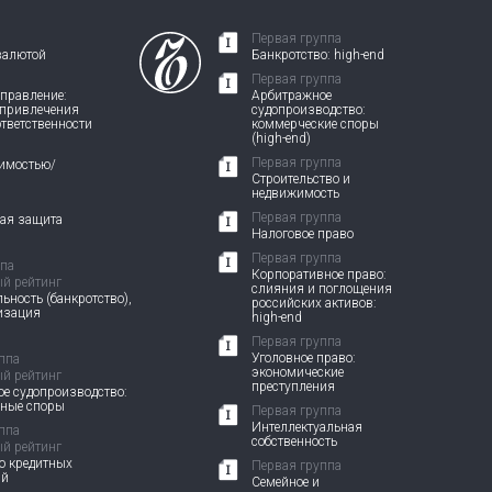
Первая группа
валютой
Банкротство: high-end
Первая группа
правление:
Арбитражное
 привлечения
судопроизводство:
ответственности
коммерческие споры
(high-end)
Первая группа
жимостью/
Строительство и
недвижимость
Первая группа
вая защита
Налоговое право
Первая группа
ппа
Корпоративное право:
й рейтинг
слияния и поглощения
ьность (банкротство),
российских активов:
изация
high-end
Первая группа
Уголовное право:
ппа
экономические
й рейтинг
преступления
е судопроизводство:
вные споры
Первая группа
Интеллектуальная
ппа
собственность
й рейтинг
о кредитных
Первая группа
ий
Семейное и