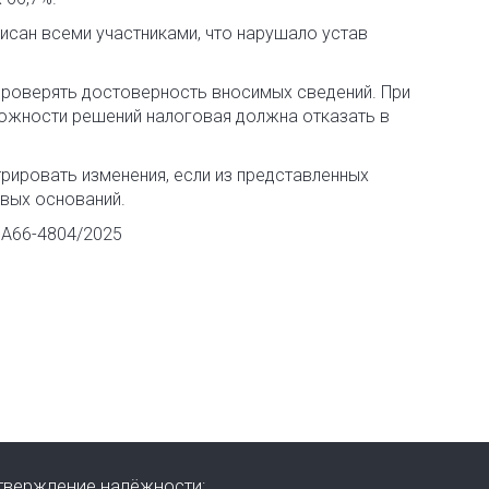
писан всеми участниками, что нарушало устав
проверять достоверность вносимых сведений. При
тожности решений налоговая должна отказать в
рировать изменения, если из представленных
овых оснований.
 А66-4804/2025
тверждение надёжности: