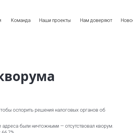
и
Команда
Наши проекты
Нам доверяют
Ново
 кворума
 чтобы оспорить решения налоговых органов об
е адреса были ничтожными — отсутствовал кворум.
 66,7%.