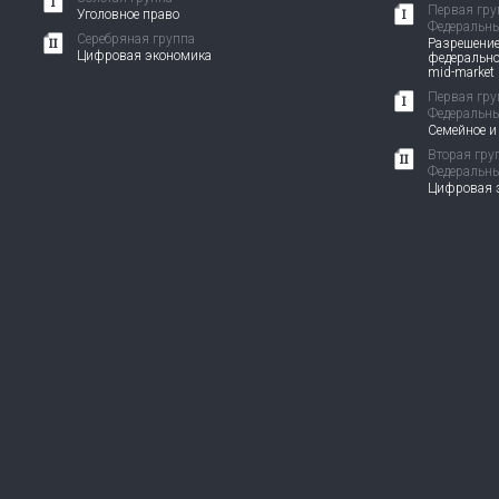
Первая гру
Уголовное право
Федеральны
Серебряная группа
Разрешение
Цифровая экономика
федерально
mid-market
Первая гру
Федеральны
Семейное и
Вторая гру
Федеральны
Цифровая э