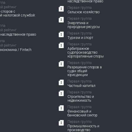
наследственное право
ппа
й рейтинг
Первая группа
 споров с
Сельское хозяйство
й налоговой службой:
Первая группа
Энергетика и
ппа
природные ресурсы
й рейтинг
Первая группа
 наследственное право
Туризм и спорт
ппа
Первая группа
й рейтинг
Арбитражное
кономика / Fintech
судопроизводство:
корпоративные споры
Первая группа
Разрешение споров в
судах общей
юрисдикции
Первая группа
Частный капитал
Первая группа
Строительство и
недвижимость
Первая группа
Финансовый и
банковский сектор
Первая группа
Промышленность и
производство