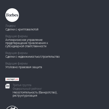
Лидеры
Сделки с криптовалютой
Ведущие фирмы
Антикризисное управление:
предотвращение привлечения
к
субсидиарной ответственности
Ведущие фирмы
Сделки с недвижимостью/
строительство
Ведущие фирмы
Уголовно правовая защита
Третья группа
Федеральный рейтинг
Несостоятельность (банкротство),
реструктуризация