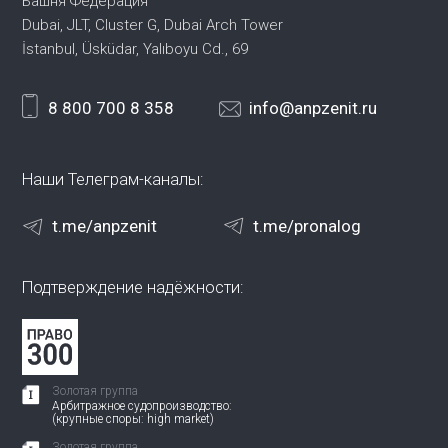
Башня Федерация
Dubai, JLT, Cluster G, Dubai Arch Tower
İstanbul, Üsküdar, Yalıboyu Cd., 69
8 800 700 8 358
info@anpzenit.ru
Наши Телеграм-каналы:
t.me/anpzenit
t.me/pronalog
Подтверждение надёжности:
Золотая группа
Арбитражное судопроизводство:
(крупные споры: high market)
Золотая группа