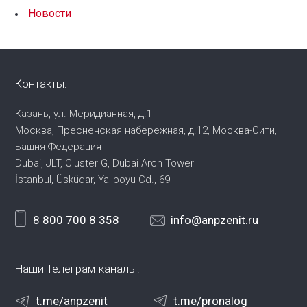
Новости
Контакты:
Казань, ул. Меридианная, д.1
Москва, Пресненская набережная,
д.12, Москва-Сити,
Башня Федерация
Dubai, JLT, Cluster G, Dubai Arch Tower
İstanbul, Üsküdar, Yalıboyu Cd., 69
8 800 700 8 358
info@anpzenit.ru
Наши Телеграм-каналы:
t.me/anpzenit
t.me/pronalog