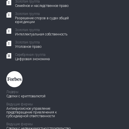
Золотая группа
Семейное и наследственное право
Золотая группа
Разрешение споров в судах общей
юрисдикции
Золотая группа
Интеллектуальная собственность
Золотая группа
Уголовное право
Серебряная группа
Цифровая экономика
Лидеры
Сделки с криптовалютой
Ведущие фирмы
Антикризисное управление:
предотвращение привлечения
к
субсидиарной ответственности
Ведущие фирмы
Сделки с недвижимостью/
строительство