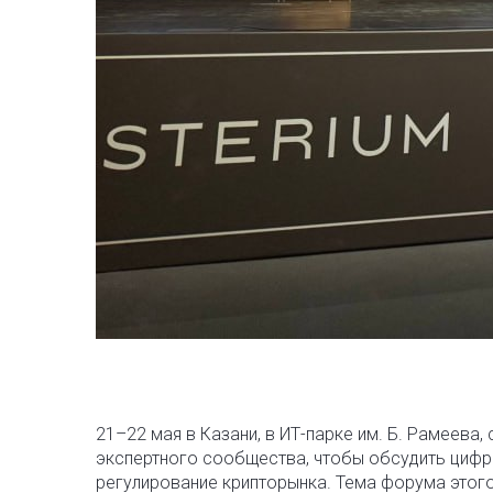
21–22 мая в Казани, в ИТ-парке им. Б. Рамеева,
экспертного сообщества, чтобы обсудить цифро
регулирование крипторынка. Тема форума этого 