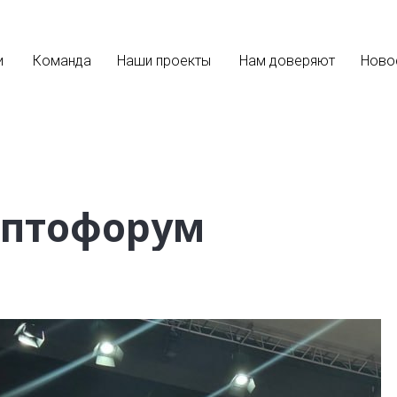
и
Команда
Наши проекты
Нам доверяют
Ново
риптофорум