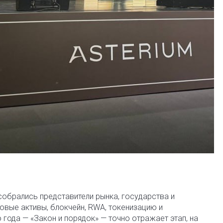
 собрались представители рынка, государства и
вые активы, блокчейн, RWA, токенизацию и
года — «Закон и порядок» — точно отражает этап, на