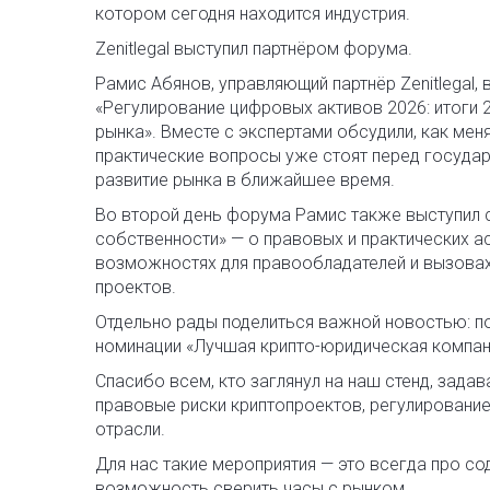
котором сегодня находится индустрия.
Zenitlegal выступил партнёром форума.
Рамис Абянов, управляющий партнёр Zenitlegal
«Регулирование цифровых активов 2026: итоги 2
рынка». Вместе с экспертами обсудили, как мен
практические вопросы уже стоят перед государ
развитие рынка в ближайшее время.
Во второй день форума Рамис также выступил с
собственности» — о правовых и практических ас
возможностях для правообладателей и вызовах,
проектов.
Отдельно рады поделиться важной новостью: по
номинации «Лучшая крипто-юридическая компан
Спасибо всем, кто заглянул на наш стенд, зада
правовые риски криптопроектов, регулировани
отрасли.
Для нас такие мероприятия — это всегда про с
возможность сверить часы с рынком.