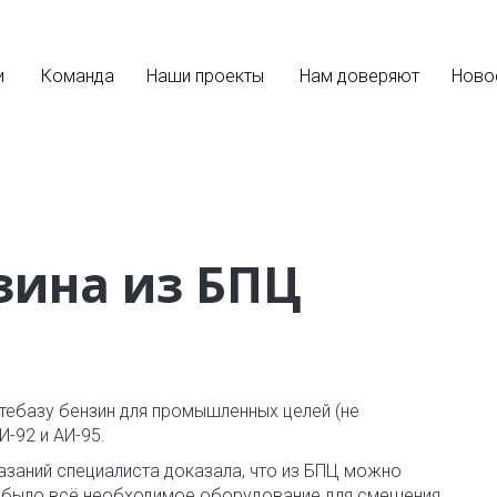
и
Команда
Наши проекты
Нам доверяют
Ново
зина из БПЦ
тебазу бензин для промышленных целей (не
-92 и АИ-95.
азаний специалиста доказала, что из БПЦ можно
е было всё необходимое оборудование для смешения.