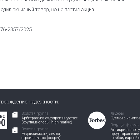
дил акцизный товар, но не платил акциз.
А76-2357/2025
тверждение надёжности:
Золотая группа
Лидеры
Арбитражное судопроизводство:
Сделки с крипто
(крупные споры: high market)
Ведущие фирмы
Золотая группа
Антикризисное у
Недвижимость, земля,
предотвращение
строительство (споры)
к субсидиарной 