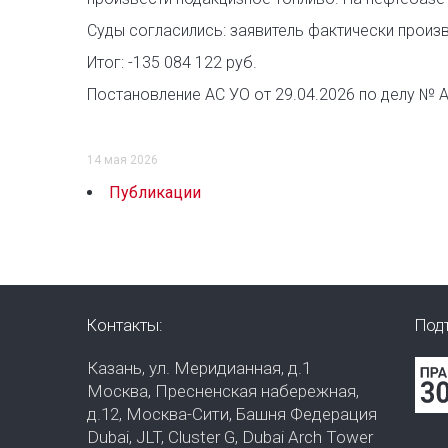
Суды согласились: заявитель фактически произво
Итог: -135 084 122 руб.
Постановление АС УО от 29.04.2026 по делу № 
14 мая 2026
Публикации
Контакты:
Под
Казань, ул. Меридианная, д.1
Москва, Пресненская набережная,
д.12, Москва-Сити, Башня Федерация
Dubai, JLT, Cluster G, Dubai Arch Tower