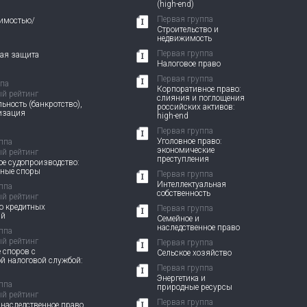
(high-end)
Первая группа
жимостью/
Строительство и
недвижимость
Первая группа
вая защита
Налоговое право
Первая группа
ппа
Корпоративное право:
й рейтинг
слияния и поглощения
ьность (банкротство),
российских активов:
изация
high-end
Первая группа
Уголовное право:
ппа
экономические
й рейтинг
преступления
е судопроизводство:
вные споры
Первая группа
Интеллектуальная
ппа
собственность
й рейтинг
о кредитных
Первая группа
ий
Семейное и
наследственное право
ппа
й рейтинг
Первая группа
 споров с
Сельское хозяйство
й налоговой службой:
Первая группа
Энергетика и
ппа
природные ресурсы
й рейтинг
Первая группа
 наследственное право