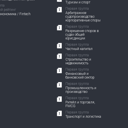
Туризм и спорт
ппа
Первая группа
й рейтинг
Арбитражное
кономика / Fintech
судопроизводство:
корпоративные споры
Первая группа
Разрешение споров в
судах общей
юрисдикции
Первая группа
Частный капитал
Первая группа
Строительство и
недвижимость
Первая группа
Финансовый и
банковский сектор
Первая группа
Промышленность и
производство
Первая группа
Ритейл и торговля,
FMCG
Первая группа
Транспорт и логистика