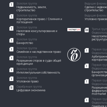
Золотая группа
Ведущие фирмы
Недвижимость, земля,
Сделки с недви
строительство
строительство
Золотая группа
Ведущие фирмы
Корпоративное право / Слияния и
Уголовно право
поглощения
Золотая группа
Третья гру
Налоговое консультирование и
Федеральны
споры
Несостоятел
Золотая группа
реструктур
Банкротство
Золотая группа
Первая гру
Семейное и наследственное право
Федеральны
Арбитражно
Золотая группа
корпорати
Разрешение споров в судах общей
юрисдикции
Первая гру
Федеральны
Золотая группа
Банкротств
Интеллектуальная собственность
организац
Золотая группа
Первая гру
Уголовное право
Федеральны
Серебряная группа
Разрешение
Цифровая экономика
федерально
mid-market
Первая гру
Федеральны
Семейное и