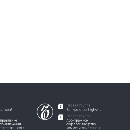
Первая группа
валютой
Банкротство: high-end
Первая группа
правление:
Арбитражное
 привлечения
судопроизводство:
ответственности
коммерческие споры