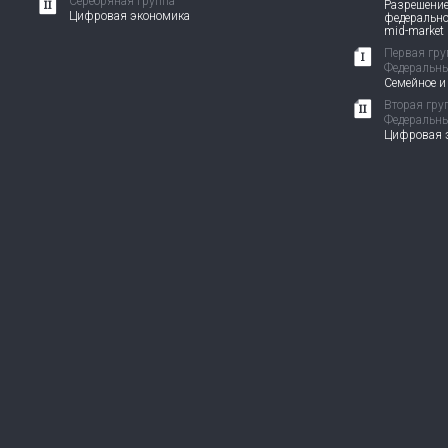
Серебряная группа
Разрешение
Цифровая экономика
федерально
mid-market
Первая гру
Федеральны
Семейное и
Вторая гру
Федеральны
Цифровая э