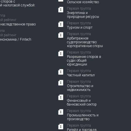
 споров с
Сельское хозяйство
й налоговой службой:
Первая группа
Энергетика и
ппа
природные ресурсы
й рейтинг
Первая группа
 наследственное право
Туризм и спорт
ппа
Первая группа
й рейтинг
Арбитражное
кономика / Fintech
судопроизводство:
корпоративные споры
Первая группа
Разрешение споров в
судах общей
юрисдикции
Первая группа
Частный капитал
Первая группа
Строительство и
недвижимость
Первая группа
Финансовый и
банковский сектор
Первая группа
Промышленность и
производство
Первая группа
Ритейл и торговля,