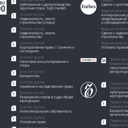
Золотая группа
Лидеры
Арбитражное судопроизводство:
Сделки с крипто
(крупные споры: high market)
Ведущие фирмы
Золотая группа
Антикризисное у
Недвижимость, земля,
предотвращение
строительство (споры)
к субсидиарной 
Золотая группа
Ведущие фирмы
Недвижимость, земля,
Сделки с недви
строительство
строительство
Золотая группа
Ведущие фирмы
Корпоративное право / Слияния и
Уголовно право
поглощения
Золотая группа
Третья гру
Налоговое консультирование и
Федеральны
споры
Несостоятел
Золотая группа
реструктур
Банкротство
Золотая группа
Первая гру
Семейное и наследственное право
Федеральны
Арбитражно
Золотая группа
корпорати
Разрешение споров в судах общей
юрисдикции
Первая гру
Федеральны
Золотая группа
Банкротств
Интеллектуальная собственность
организац
Золотая группа
Первая гру
Уголовное право
Федеральны