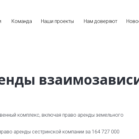
и
Команда
Наши проекты
Нам доверяют
Ново
ренды взаимозавис
венный комплекс, включая право аренды земельного
право аренды сестринской компании за 164 727 000