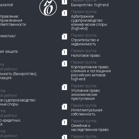
Первая группа
валютой
Банкротство: high-end
Первая группа
правление:
Арбитражное
 привлечения
судопроизводство:
ответственности
коммерческие споры
(high-end)
Первая группа
жимостью/
Строительство и
недвижимость
Первая группа
вая защита
Налоговое право
Первая группа
ппа
Корпоративное право:
й рейтинг
слияния и поглощения
ьность (банкротство),
российских активов:
изация
high-end
Первая группа
Уголовное право:
ппа
экономические
й рейтинг
преступления
е судопроизводство:
вные споры
Первая группа
Интеллектуальная
ппа
собственность
й рейтинг
о кредитных
Первая группа
ий
Семейное и
наследственное право
ппа
й рейтинг
Первая группа