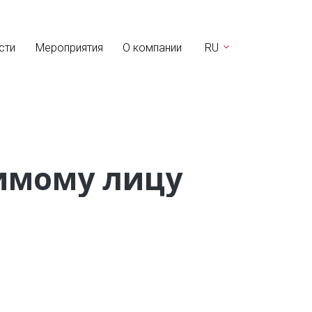
сти
Мероприятия
О компании
RU
имому лицу