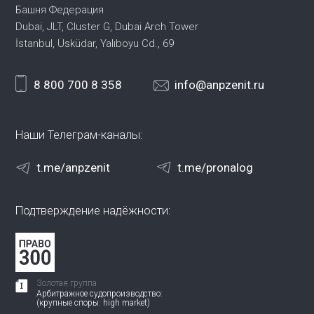
Башня Федерация
Dubai, JLT, Cluster G, Dubai Arch Tower
İstanbul, Üsküdar, Yalıboyu Cd., 69
8 800 700 8 358
info@anpzenit.ru
Наши Телеграм-каналы:
t.me/anpzenit
t.me/pronalog
Подтверждение надёжности:
Золотая группа
Арбитражное судопроизводство:
(крупные споры: high market)