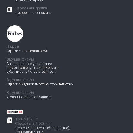
Уголовное право
Серебряная группа
Цифровая экономика
Лидеры
Сделки с криптовалютой
Ведущие фирмы
Антикризисное управление:
предотвращение привлечения
к
субсидиарной ответственности
Ведущие фирмы
Сделки с недвижимостью/
строительство
Ведущие фирмы
Уголовно правовая защита
Третья группа
Федеральный рейтинг
Несостоятельность (банкротство),
реструктуризация