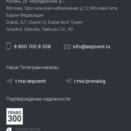
Казань, ул. Меридианная, д.1
Москва, Пресненская набережная,
д.12, Москва-Сити,
Башня Федерация
Dubai, JLT, Cluster G, Dubai Arch Tower
İstanbul, Üsküdar, Yalıboyu Cd., 69
8 800 700 8 358
info@anpzenit.ru
Наши Телеграм-каналы:
t.me/anpzenit
t.me/pronalog
Подтверждение надёжности:
Золотая группа