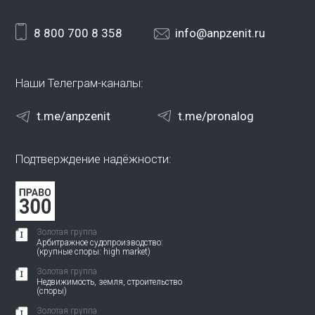
8 800 700 8 358
info@anpzenit.ru
Наши Телеграм-каналы:
t.me/anpzenit
t.me/pronalog
Подтверждение надёжности:
Золотая группа
Арбитражное судопроизводство:
(крупные споры: high market)
Золотая группа
Недвижимость, земля, строительство
(споры)
Золотая группа