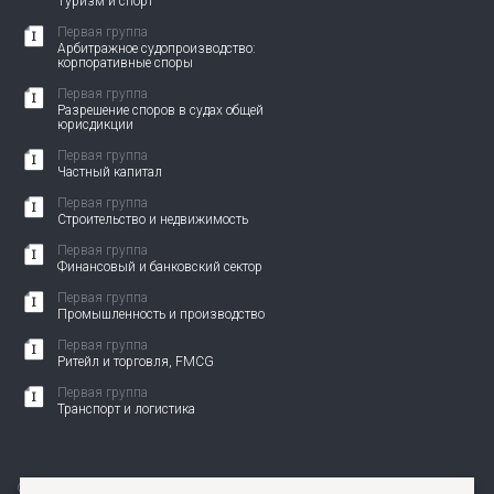
Туризм и спорт
Первая группа
Арбитражное судопроизводство:
корпоративные споры
Первая группа
Разрешение споров в судах общей
юрисдикции
Первая группа
Частный капитал
Первая группа
Строительство и недвижимость
Первая группа
Финансовый и банковский сектор
Первая группа
Промышленность и производство
Первая группа
Ритейл и торговля, FMCG
Первая группа
Транспорт и логистика
© 2010-2026 АНП ЗЕНИТ. Все права защищены.