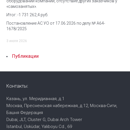
оборудовании компании, отсутствие других заказчиков у
«самозанятых».
Итог: -1 731 262,4 руб.
Постановление АС УО от 17.06.2026 по делу № А64-
1678/2025
3 июля 2026
Публикации
Контакты:
Казань, ул. Меридианная, д.1
Москва, Пресненская набережная,
д.12, Москва-Сити,
Башня Федерация
Dubai, JLT, Cluster G, Dubai Arch Tower
İstanbul, Üsküdar, Yalıboyu Cd., 69