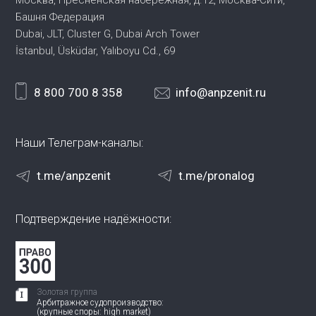
Москва, Пресненская набережная,
д.12, Москва-Сити,
Башня Федерация
Dubai, JLT, Cluster G, Dubai Arch Tower
İstanbul, Üsküdar, Yalıboyu Cd., 69
8 800 700 8 358
info@anpzenit.ru
Наши Телеграм-каналы:
t.me/anpzenit
t.me/pronalog
Подтверждение надёжности:
Золотая группа
Арбитражное судопроизводство:
(крупные споры: high market)