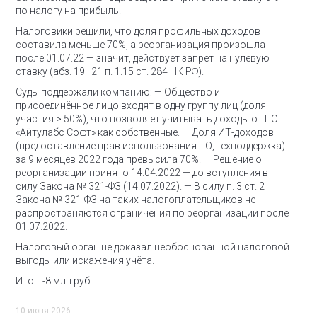
по налогу на прибыль.
Налоговики решили, что доля профильных доходов
составила меньше 70%, а реорганизация произошла
после 01.07.22 — значит, действует запрет на нулевую
ставку (абз. 19–21 п. 1.15 ст. 284 НК РФ).
Суды поддержали компанию:
— Общество и
присоединённое лицо входят в одну группу лиц (доля
участия > 50%), что позволяет учитывать доходы от ПО
«Айтулабс Софт» как собственные.
— Доля ИТ-доходов
(предоставление прав использования ПО, техподдержка)
за 9 месяцев 2022 года превысила 70%.
— Решение о
реорганизации принято 14.04.2022 — до вступления в
силу Закона № 321-ФЗ (14.07.2022).
— В силу п. 3 ст. 2
Закона № 321-ФЗ на таких налогоплательщиков не
распространяются ограничения по реорганизации после
01.07.2022.
Налоговый орган не доказал необоснованной налоговой
выгоды или искажения учёта.
Итог: -8 млн руб.
10 июня 2026