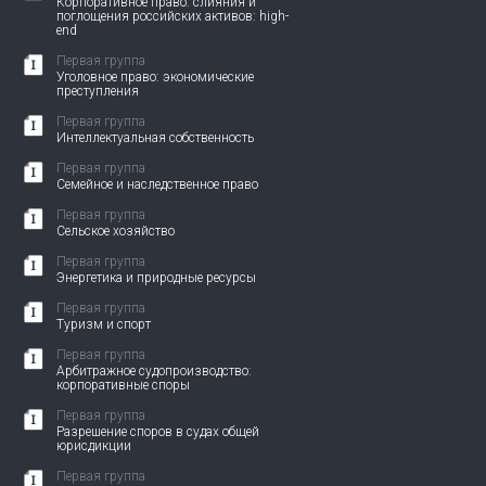
Корпоративное право: слияния и
поглощения российских активов: high-
end
Первая группа
Уголовное право: экономические
преступления
Первая группа
Интеллектуальная собственность
Первая группа
Семейное и наследственное право
Первая группа
Сельское хозяйство
Первая группа
Энергетика и природные ресурсы
Первая группа
Туризм и спорт
Первая группа
Арбитражное судопроизводство:
корпоративные споры
Первая группа
Разрешение споров в судах общей
юрисдикции
Первая группа