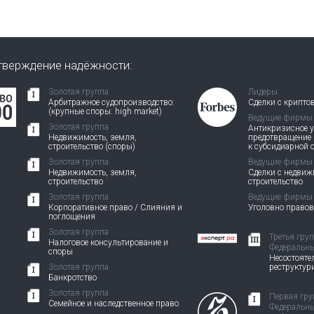
тверждение надёжности:
Золотая группа
Лидеры
Арбитражное судопроизводство:
Сделки с крипто
(крупные споры: high market)
Ведущие фирмы
Золотая группа
Антикризисное у
Недвижимость, земля,
предотвращение
строительство (споры)
к субсидиарной 
Золотая группа
Ведущие фирмы
Недвижимость, земля,
Сделки с недви
строительство
строительство
Золотая группа
Ведущие фирмы
Корпоративное право / Слияния и
Уголовно право
поглощения
Золотая группа
Третья гру
Налоговое консультирование и
Федеральны
споры
Несостоятел
Золотая группа
реструктур
Банкротство
Золотая группа
Первая гру
Семейное и наследственное право
Федеральны