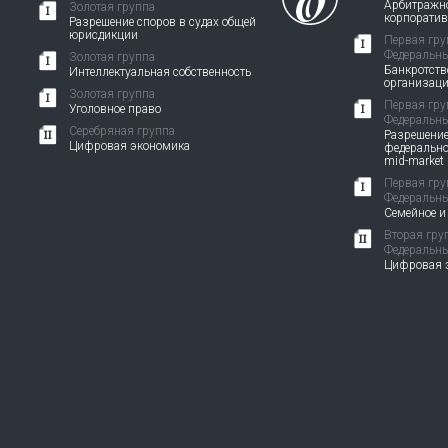
Арбитражно
Золотая группа
корпорати
Разрешение споров в судах общей
юрисдикции
Первая гру
Федеральны
Золотая группа
Банкротств
Интеллектуальная собственность
организац
Золотая группа
Первая гру
Уголовное право
Федеральны
Серебряная группа
Разрешение
Цифровая экономика
федерально
mid-market
Первая гру
Федеральны
Семейное и
Вторая гру
Федеральны
Цифровая э