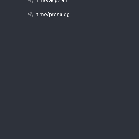
t.me/anpzenit
t.me/pronalog