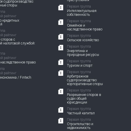
преступления
е судопроизводство:
вные споры
Первая группа
Интеллектуальная
ппа
собственность
й рейтинг
о кредитных
Первая группа
ий
Семейное и
наследственное право
ппа
й рейтинг
Первая группа
 споров с
Сельское хозяйство
й налоговой службой:
Первая группа
Энергетика и
ппа
природные ресурсы
й рейтинг
Первая группа
 наследственное право
Туризм и спорт
ппа
Первая группа
й рейтинг
Арбитражное
кономика / Fintech
судопроизводство:
корпоративные споры
Первая группа
Разрешение споров в
судах общей
юрисдикции
Первая группа
Частный капитал
Первая группа
Строительство и
недвижимость