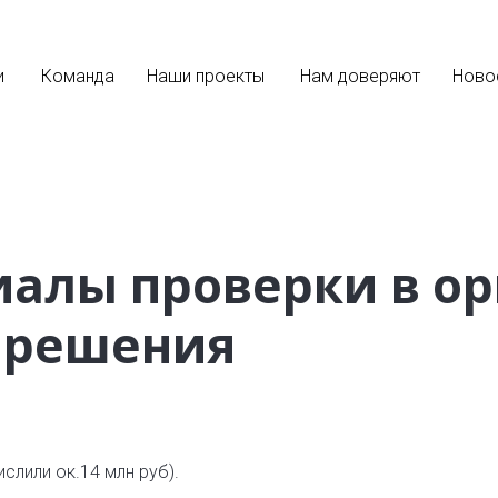
и
Команда
Наши проекты
Нам доверяют
Ново
алы проверки в ор
у решения
слили ок.14 млн руб).