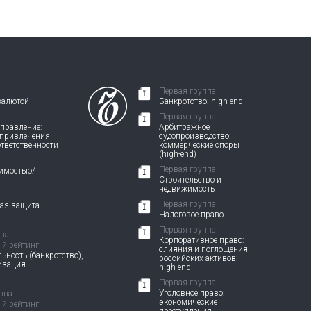
Первая группа
валютой
Банкротство: high-end
Первая группа
правление:
Арбитражное
 привлечения
судопроизводство:
ответственности
коммерческие споры
(high-end)
Первая группа
жимостью/
Строительство и
недвижимость
Первая группа
вая защита
Налоговое право
Первая группа
ппа
Корпоративное право:
й рейтинг
слияния и поглощения
ьность (банкротство),
российских активов:
изация
high-end
Первая группа
Уголовное право:
ппа
экономические
й рейтинг