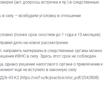
ерки (акт, допросы, встречки и пр.) в следственные
ь в силу — возбудили уголовку в отношении
словно (позже срок скостили до 1 года и 10 месяцев).
аправил дело на новое рассмотрение.
К РФ, направить материалы в следственные органы можно
 решения ИФНС в силу. Здесь этот срок не соблюдён.
а, однако решение налогового органа о привлечении к
 момент ещё не вступило в законную силу.
-43-К2 (https://vsrf.ru/lk/practice/stor_pdf/2542808)