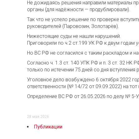
Не дожидаясь решения направили материалы пров
органы (для надёжности — продублировали).
Так что не успело решение по проверке вступит
руководителей (Паровозин, Золотарёв).
Нижестоящие суды не нашли нарушений.
Приговорили по ч.2 ст.199 УК РФ к двум годам у
Но ВС РФ не согласился с таким раскладом и н
Согласно ч. 1.3 ст. 140 УПК РФ и п. 3 ст. 32 Н
только по истечении 75 дней со дня вступления
Уголовное дело возбуждено 6 октября 2022 год
ответственности (№ 14/72 от 09.09.2022) на тот
Определение ВС РФ от 26.05.2026 по делу № 5-УД26
28 мая 2026
Публикации