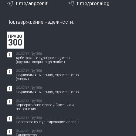
t.me/anpzenit
t.me/pronalog
Подтверждение надёжности:
Золотая группа
Арбитражное судопроизводство:
(крупные споры: high market)
Золотая группа
Недвижимость, земля, строительство
(споры)
Золотая группа
Недвижимость, земля, строительство
Золотая группа
Корпоративное право / Слияния и
поглощения
Золотая группа
Налоговое консультирование и споры
Золотая группа
Банкротство