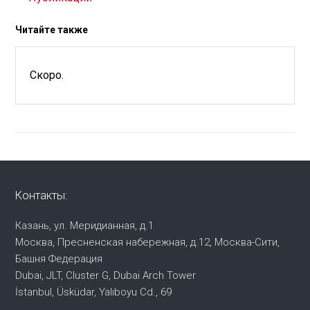
Читайте также
Скоро.
Контакты:
Казань, ул. Меридианная, д.1
Москва, Пресненская набережная,
д.12, Москва-Сити,
Башня Федерация
Dubai, JLT, Cluster G, Dubai Arch Tower
İstanbul, Üsküdar, Yalıboyu Cd., 69