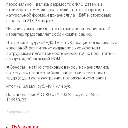
персонально – велись ведомости с ФИО, датами и
стоимостью.
— Налоговая решила, что это доход в
натуральной форме, и доначислила НДФЛ и страховые
взносы на 213,9 млн руб.
Позиция компании
Оплата питания носит социальный
характер, представляет собой компенсацию.
Что решили суды?
✅ НДФЛ – есть
Кассация согласилась с
налоговой: раз питание выдавалось конкретным
сотрудникам и его стоимость можно точно посчитать –
это доход, облагаемый НДФЛ.
❌ Взносы – нет
Но страховые взносы не начислялись,
потому что питание не было частью системы оплаты
труда (судьи учли внутренние положения компании).
Итог: -213,9 млн руб. -49,7 млн руб.
Постановление АС СЗО от 20.03.25 по делу #А56-
116960/23
7 апреля 2025
Публикации