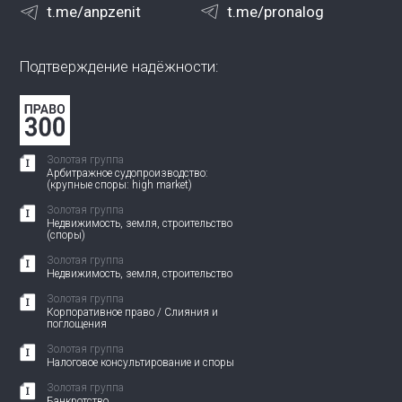
t.me/anpzenit
t.me/pronalog
Подтверждение надёжности:
Золотая группа
Арбитражное судопроизводство:
(крупные споры: high market)
Золотая группа
Недвижимость, земля, строительство
(споры)
Золотая группа
Недвижимость, земля, строительство
Золотая группа
Корпоративное право / Слияния и
поглощения
Золотая группа
Налоговое консультирование и споры
Золотая группа
Банкротство