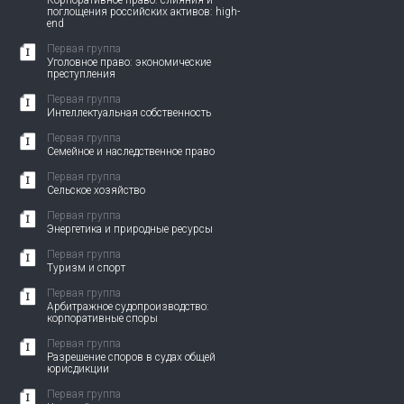
Корпоративное право: слияния и
поглощения российских активов: high-
end
Первая группа
Уголовное право: экономические
преступления
Первая группа
Интеллектуальная собственность
Первая группа
Семейное и наследственное право
Первая группа
Сельское хозяйство
Первая группа
Энергетика и природные ресурсы
Первая группа
Туризм и спорт
Первая группа
Арбитражное судопроизводство:
корпоративные споры
Первая группа
Разрешение споров в судах общей
юрисдикции
Первая группа