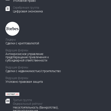
Уголовное право
Серебряная группа
Цифровая экономика
Лидеры
Сделки с криптовалютой
Ведущие фирмы
Антикризисное управление:
предотвращение привлечения
к
субсидиарной ответственности
Ведущие фирмы
Сделки с недвижимостью/
строительство
Ведущие фирмы
Уголовно правовая защита
Третья группа
Федеральный рейтинг
Несостоятельность (банкротство),
реструктуризация