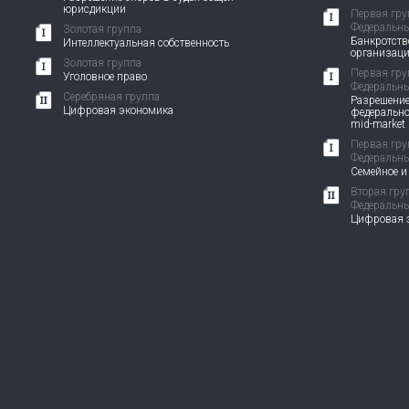
юрисдикции
Первая гру
Федеральны
Золотая группа
Банкротств
Интеллектуальная собственность
организац
Золотая группа
Первая гру
Уголовное право
Федеральны
Серебряная группа
Разрешение
Цифровая экономика
федерально
mid-market
Первая гру
Федеральны
Семейное и
Вторая гру
Федеральны
Цифровая э