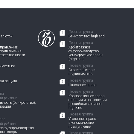
Первая группа
валютой
Банкротство: high-end
Первая группа
правление:
Арбитражное
 привлечения
судопроизводство:
ответственности
коммерческие споры
(high-end)
Первая группа
жимостью/
Строительство и
недвижимость
Первая группа
вая защита
Налоговое право
Первая группа
ппа
Корпоративное право:
й рейтинг
слияния и поглощения
ьность (банкротство),
российских активов:
изация
high-end
Первая группа
Уголовное право:
ппа
экономические
й рейтинг
преступления
е судопроизводство:
вные споры
Первая группа