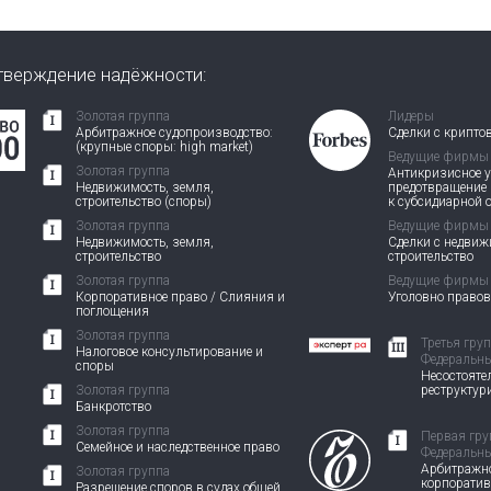
тверждение надёжности:
Золотая группа
Лидеры
Арбитражное судопроизводство:
Сделки с крипто
(крупные споры: high market)
Ведущие фирмы
Золотая группа
Антикризисное у
Недвижимость, земля,
предотвращение
строительство (споры)
к субсидиарной 
Золотая группа
Ведущие фирмы
Недвижимость, земля,
Сделки с недви
строительство
строительство
Золотая группа
Ведущие фирмы
Корпоративное право / Слияния и
Уголовно право
поглощения
Золотая группа
Третья гру
Налоговое консультирование и
Федеральны
споры
Несостоятел
Золотая группа
реструктур
Банкротство
Золотая группа
Первая гру
Семейное и наследственное право
Федеральны
Арбитражно
Золотая группа
корпорати
Разрешение споров в судах общей