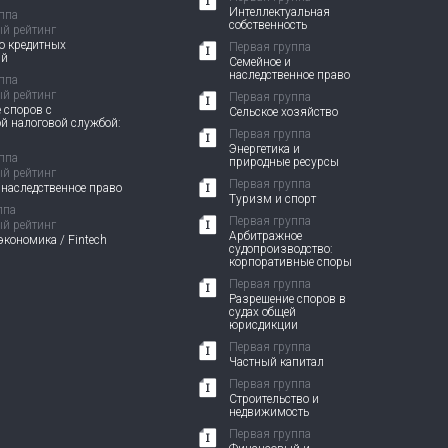
Интеллектуальная
ппа
собственность
й рейтинг
о кредитных
Первая группа
ий
Семейное и
наследственное право
ппа
й рейтинг
Первая группа
 споров с
Сельское хозяйство
й налоговой службой:
Первая группа
Энергетика и
ппа
природные ресурсы
й рейтинг
Первая группа
 наследственное право
Туризм и спорт
ппа
Первая группа
й рейтинг
Арбитражное
кономика / Fintech
судопроизводство:
корпоративные споры
Первая группа
Разрешение споров в
судах общей
юрисдикции
Первая группа
Частный капитал
Первая группа
Строительство и
недвижимость
Первая группа