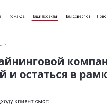
и
Команда
Наши проекты
Нам доверяют
Ново
ать 1…
айнинговой компа
ей и остаться в рам
ходу клиент смог: