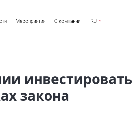
сти
Мероприятия
О компании
RU
нии инвестировать
ках закона