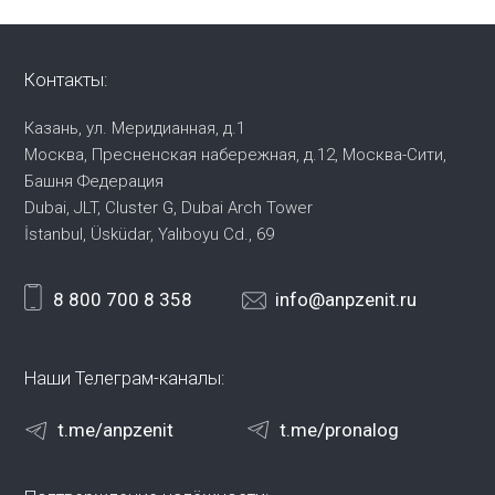
Контакты:
Казань, ул. Меридианная, д.1
Москва, Пресненская набережная,
д.12, Москва-Сити,
Башня Федерация
Dubai, JLT, Cluster G, Dubai Arch Tower
İstanbul, Üsküdar, Yalıboyu Cd., 69
8 800 700 8 358
info@anpzenit.ru
Наши Телеграм-каналы:
t.me/anpzenit
t.me/pronalog