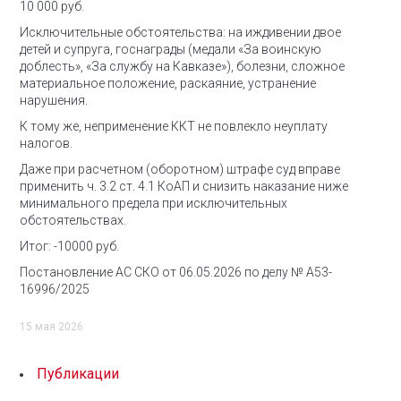
10 000 руб.
Исключительные обстоятельства: на иждивении двое
детей и супруга, госнаграды (медали «За воинскую
доблесть», «За службу на Кавказе»), болезни, сложное
материальное положение, раскаяние, устранение
нарушения.
К тому же, неприменение ККТ не повлекло неуплату
налогов.
Даже при расчетном (оборотном) штрафе суд вправе
применить ч. 3.2 ст. 4.1 КоАП и снизить наказание ниже
минимального предела при исключительных
обстоятельствах.
Итог: -10000 руб.
Постановление АС СКО от 06.05.2026 по делу № А53-
16996/2025
15 мая 2026
Публикации