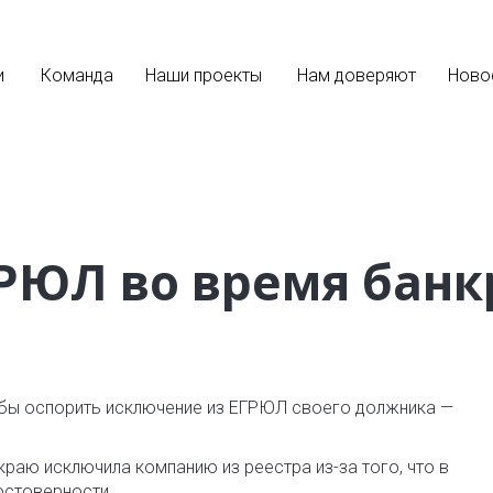
и
Команда
Наши проекты
Нам доверяют
Ново
РЮЛ во время банк
обы оспорить исключение из ЕГРЮЛ своего должника —
раю исключила компанию из реестра из-за того, что в
остоверности.