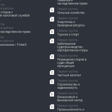
Семейное и
наследственное право
ппа
й рейтинг
Первая группа
 споров с
Сельское хозяйство
й налоговой службой:
Первая группа
Энергетика и
ппа
природные ресурсы
й рейтинг
Первая группа
 наследственное право
Туризм и спорт
ппа
Первая группа
й рейтинг
Арбитражное
кономика / Fintech
судопроизводство:
корпоративные споры
Первая группа
Разрешение споров в
судах общей
юрисдикции
Первая группа
Частный капитал
Первая группа
Строительство и
недвижимость
Первая группа
Финансовый и
банковский сектор
Первая группа
Промышленность и