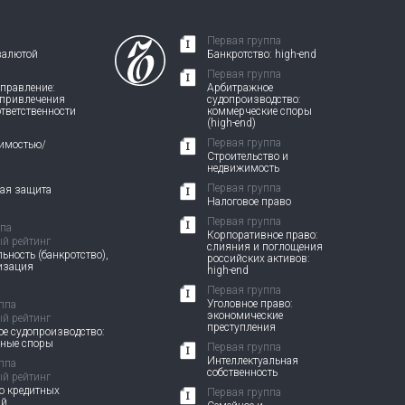
Первая группа
валютой
Банкротство: high-end
Первая группа
правление:
Арбитражное
 привлечения
судопроизводство:
ответственности
коммерческие споры
(high-end)
Первая группа
жимостью/
Строительство и
недвижимость
Первая группа
вая защита
Налоговое право
Первая группа
ппа
Корпоративное право:
й рейтинг
слияния и поглощения
ьность (банкротство),
российских активов:
изация
high-end
Первая группа
Уголовное право:
ппа
экономические
й рейтинг
преступления
е судопроизводство:
вные споры
Первая группа
Интеллектуальная
ппа
собственность
й рейтинг
о кредитных
Первая группа
ий