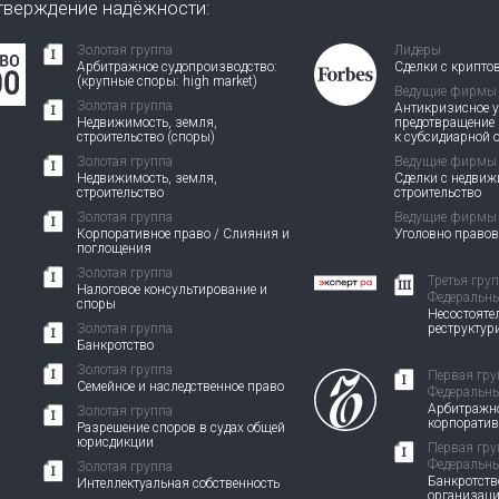
тверждение надёжности:
Золотая группа
Лидеры
Арбитражное судопроизводство:
Сделки с крипто
(крупные споры: high market)
Ведущие фирмы
Золотая группа
Антикризисное у
Недвижимость, земля,
предотвращение
строительство (споры)
к субсидиарной 
Золотая группа
Ведущие фирмы
Недвижимость, земля,
Сделки с недви
строительство
строительство
Золотая группа
Ведущие фирмы
Корпоративное право / Слияния и
Уголовно право
поглощения
Золотая группа
Третья гру
Налоговое консультирование и
Федеральны
споры
Несостоятел
Золотая группа
реструктур
Банкротство
Золотая группа
Первая гру
Семейное и наследственное право
Федеральны
Арбитражно
Золотая группа
корпорати
Разрешение споров в судах общей
юрисдикции
Первая гру
Федеральны
Золотая группа
Банкротств
Интеллектуальная собственность
организац