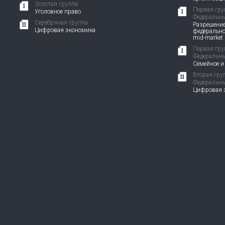
Золотая группа
Первая гру
Уголовное право
Федеральны
Серебряная группа
Разрешение
Цифровая экономика
федерально
mid-market
Первая гру
Федеральны
Семейное и
Вторая гру
Федеральны
Цифровая э