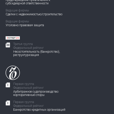
предотвращение привлечения
к
субсидиарной ответственности
Ведущие фирмы
Сделки с недвижимостью/
строительство
Ведущие фирмы
Уголовно правовая защита
Третья группа
Федеральный рейтинг
Несостоятельность (банкротство),
реструктуризация
Первая группа
Федеральный рейтинг
Арбитражное судопроизводство:
корпоративные споры
Первая группа
Федеральный рейтинг
Банкротство кредитных организаций