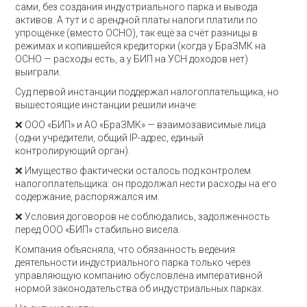
сами, без создания индустриального парка и вывода
активов.
А тут и с арендной платы налоги платили по
упрощёнке (вместо ОСНО), так ещё за счёт разницы в
режимах и копившейся кредиторки (когда у БраЗМК на
ОСНО — расходы есть, а у БИП на УСН доходов нет)
выиграли.
Суд первой инстанции поддержал налогоплательщика, но
вышестоящие инстанции решили иначе:
❌ ООО «БИП» и АО «БраЗМК» — взаимозависимые лица
(одни учредители, общий IP-адрес, единый
контролирующий орган).
❌ Имущество фактически осталось под контролем
налогоплательщика: он продолжал нести расходы на его
содержание, распоряжался им.
❌ Условия договоров не соблюдались, задолженность
перед ООО «БИП» стабильно висела.
Компания объясняла, что обязанность ведения
деятельности индустриального парка только через
управляющую компанию обусловлена императивной
нормой законодательства об индустриальных парках.