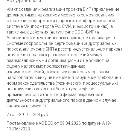
Но суды не вняли.
«Факт создания и реализации проекта БИП (привлечение
должностных лиц органов местного самоуправления,
отражение информации о проекте в информационной
системе Минпромторга РФ, СМИ, иных источниках), а
также иные действия (вступление ООО «БИП» в
Ассоциацию индустриальных парков, сертификация в
Системе добровольной сертификации индустриальных
парков, включение БИП в реестр индустриальных парков)
не изменяют характер взаимоотношений между
взаимозависимыми организациями и не влияют на
оценку налоговых последствий данных
взаимоотношений, поскольку налоговым органом
налогоплательщику не вменяется нарушение требований
норм законодательства (технических, процессуальных)
по получению какого-либо статуса в сфере
промышленности (внешняя форма выражения и
деятельности индустриального парка в данном случае
значения не имеет)».
Итог: -39 101 204 руб.
Постановление АС ВСО от 09.04.2026 по делу № А19-
11336/2023