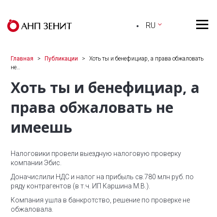
RU
Главная
Публикации
Хоть ты и бенефициар, а права обжаловать
не…
Хоть ты и бенефициар, а
права обжаловать не
имеешь
Налоговики провели выездную налоговую проверку
компании Эбис.
Доначислили НДС и налог на прибыль св.780 млн руб. по
ряду контрагентов (в т.ч. ИП Каршина М.В.).
Компания ушла в банкротство, решение по проверке не
обжаловала.