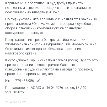
Каршина М.В. обратилась в суд, требуя признать
незаконным решение инспекции в части признания ее
бенефициарным владельцем Эбис.
Но суды указали, что Каршина М.В. не является законным
представителем Эбис. На момент проверки и судебного
спора в отношении компании уже было введено
конкурсное производство.
Представлять интересы банкротящейся компании
уполномочен конкурсный управляющий. Именно он, а не
бенефициар, имеет право обжаловать решения
налогового органа.
К субсидиарке Каршину не привлекают (пока).
Ну а то, что
при оспаривании сделок в рамках банкротства
конкурсный и суды ссылаются на выводы по проверке,
право на оспаривание не дает..
Итог: -779 438 986 руб.
Постановление АС МО от 16.04.2026 по делу № А40-
95310/2025
29 апреля 2026