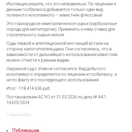
Инспекция решила, что это неправильно. По лицензии и
данным госбаланса добывается только один вид
полезного ископаемого — известняк флюсовый.
Это горнорудное неметаллическое сырье (карбонатные
породы для металлургии). Применять к нему ставку для
строительного сырья нельзя.
Суды первой и апелляционной инстанций встали на
сторону налогоплательщика. Они согласились, что в
зависимости от дальнейшего использования известняк
можно отнести к разным видам.
Окружной суд с этим не согласился.
Вид добытого
ископаемого определяется по лицензии и госбалансу, а
не по факту его последующего использования.
Итог: -118 414 636 руб.
Постановление АС УО от 31.03.2026 по делу № А47-
16423/2024
7 апреля 2026
Публикации