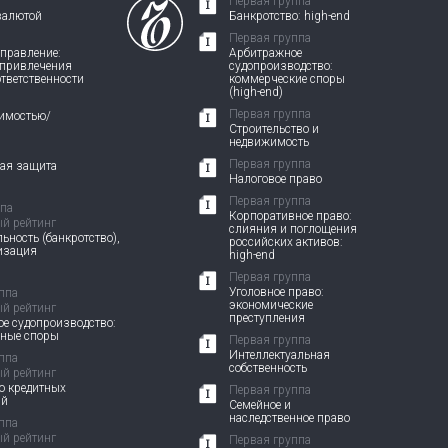
Первая группа
валютой
Банкротство: high-end
Первая группа
правление:
Арбитражное
 привлечения
судопроизводство:
ответственности
коммерческие споры
(high-end)
Первая группа
жимостью/
Строительство и
недвижимость
Первая группа
вая защита
Налоговое право
Первая группа
ппа
Корпоративное право:
й рейтинг
слияния и поглощения
ьность (банкротство),
российских активов:
изация
high-end
Первая группа
Уголовное право:
ппа
экономические
й рейтинг
преступления
е судопроизводство:
вные споры
Первая группа
Интеллектуальная
ппа
собственность
й рейтинг
о кредитных
Первая группа
ий
Семейное и
наследственное право
ппа
й рейтинг
Первая группа