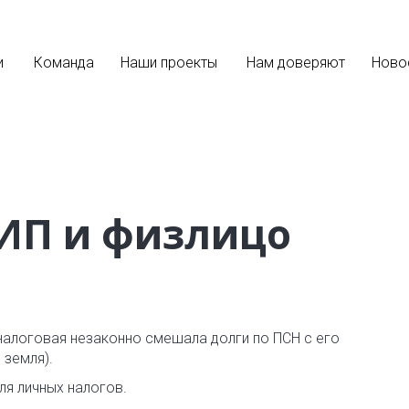
и
Команда
Наши проекты
Нам доверяют
Ново
 ИП и физлицо
о налоговая незаконно смешала долги по ПСН с его
 земля).
для личных налогов.