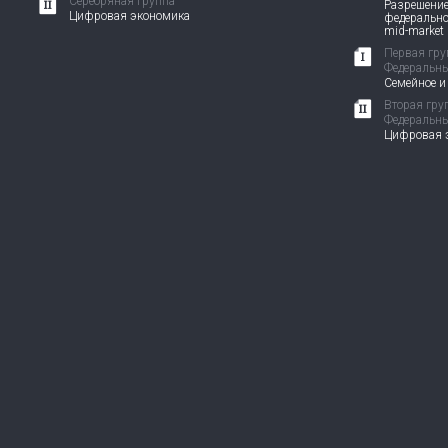
Серебряная группа
Разрешение
Цифровая экономика
федерально
mid-market
Первая гру
Федеральны
Семейное и
Вторая гру
Федеральны
Цифровая э