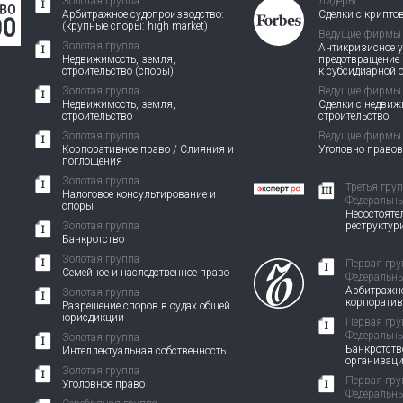
Золотая группа
Лидеры
Арбитражное судопроизводство:
Сделки с крипто
(крупные споры: high market)
Ведущие фирмы
Золотая группа
Антикризисное у
Недвижимость, земля,
предотвращение
строительство (споры)
к субсидиарной 
Золотая группа
Ведущие фирмы
Недвижимость, земля,
Сделки с недви
строительство
строительство
Золотая группа
Ведущие фирмы
Корпоративное право / Слияния и
Уголовно право
поглощения
Золотая группа
Третья гру
Налоговое консультирование и
Федеральны
споры
Несостоятел
Золотая группа
реструктур
Банкротство
Золотая группа
Первая гру
Семейное и наследственное право
Федеральны
Арбитражно
Золотая группа
корпорати
Разрешение споров в судах общей
юрисдикции
Первая гру
Федеральны
Золотая группа
Банкротств
Интеллектуальная собственность
организац
Золотая группа
Первая гру
Уголовное право
Федеральны