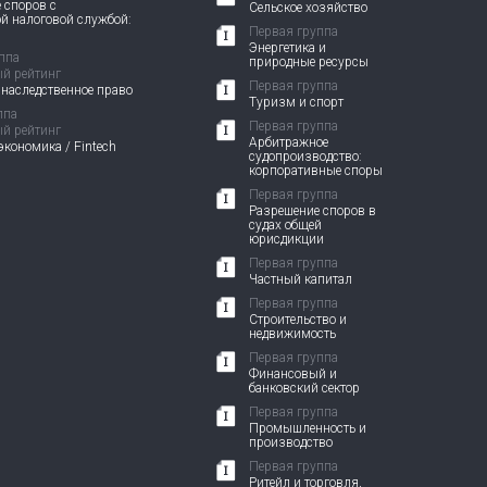
 споров с
Сельское хозяйство
й налоговой службой:
Первая группа
Энергетика и
ппа
природные ресурсы
й рейтинг
Первая группа
 наследственное право
Туризм и спорт
ппа
Первая группа
й рейтинг
Арбитражное
кономика / Fintech
судопроизводство:
корпоративные споры
Первая группа
Разрешение споров в
судах общей
юрисдикции
Первая группа
Частный капитал
Первая группа
Строительство и
недвижимость
Первая группа
Финансовый и
банковский сектор
Первая группа
Промышленность и
производство
Первая группа
Ритейл и торговля,