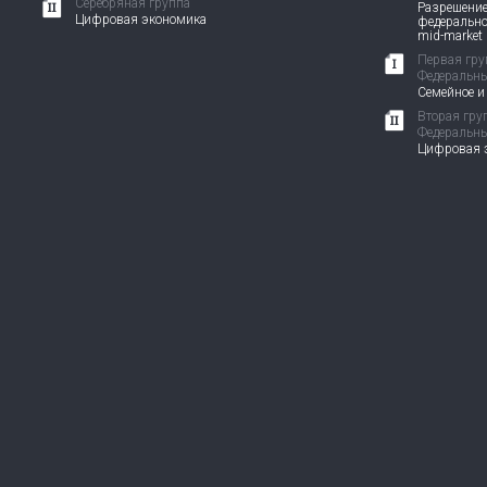
Серебряная группа
Разрешение
Цифровая экономика
федерально
mid-market
Первая гру
Федеральны
Семейное и
Вторая гру
Федеральны
Цифровая э