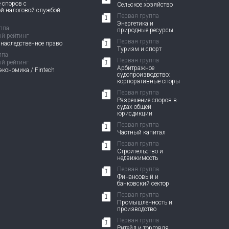
 споров с
Сельское хозяйство
й налоговой службой:
Первая группа
Энергетика и
ппа
природные ресурсы
й рейтинг
Первая группа
 наследственное право
Туризм и спорт
ппа
Первая группа
й рейтинг
Арбитражное
кономика / Fintech
судопроизводство:
корпоративные споры
Первая группа
Разрешение споров в
судах общей
юрисдикции
Первая группа
Частный капитал
Первая группа
Строительство и
недвижимость
Первая группа
Финансовый и
банковский сектор
Первая группа
Промышленность и
производство
Первая группа
Ритейл и торговля,