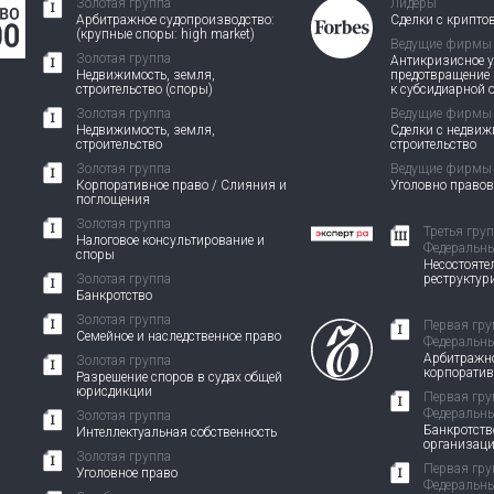
Золотая группа
Лидеры
Арбитражное судопроизводство:
Сделки с крипто
(крупные споры: high market)
Ведущие фирмы
Золотая группа
Антикризисное у
Недвижимость, земля,
предотвращение
строительство (споры)
к субсидиарной 
Золотая группа
Ведущие фирмы
Недвижимость, земля,
Сделки с недви
строительство
строительство
Золотая группа
Ведущие фирмы
Корпоративное право / Слияния и
Уголовно право
поглощения
Золотая группа
Третья гру
Налоговое консультирование и
Федеральны
споры
Несостоятел
Золотая группа
реструктур
Банкротство
Золотая группа
Первая гру
Семейное и наследственное право
Федеральны
Арбитражно
Золотая группа
корпорати
Разрешение споров в судах общей
юрисдикции
Первая гру
Федеральны
Золотая группа
Банкротств
Интеллектуальная собственность
организац
Золотая группа
Первая гру
Уголовное право
Федеральны