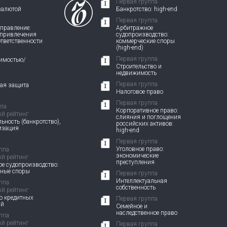
Первая группа
валютой
Банкротство: high-end
Первая группа
правление:
Арбитражное
 привлечения
судопроизводство:
ответственности
коммерческие споры
(high-end)
Первая группа
жимостью/
Строительство и
недвижимость
Первая группа
вая защита
Налоговое право
Первая группа
ппа
Корпоративное право:
й рейтинг
слияния и поглощения
ьность (банкротство),
российских активов:
изация
high-end
Первая группа
Уголовное право:
ппа
экономические
й рейтинг
преступления
е судопроизводство:
вные споры
Первая группа
Интеллектуальная
ппа
собственность
й рейтинг
о кредитных
Первая группа
ий
Семейное и
наследственное право
ппа
й рейтинг
Первая группа