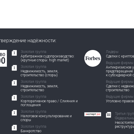
тверждение надёжности:
Золотая группа
Лидеры
Арбитражное судопроизводство:
Сделки с крипто
(крупные споры: high market)
Ведущие фирмы
Золотая группа
Антикризисное у
Недвижимость, земля,
предотвращение
строительство (споры)
к субсидиарной 
Золотая группа
Ведущие фирмы
Недвижимость, земля,
Сделки с недви
строительство
строительство
Золотая группа
Ведущие фирмы
Корпоративное право / Слияния и
Уголовно право
поглощения
Золотая группа
Третья гру
Налоговое консультирование и
Федеральны
споры
Несостоятел
Золотая группа
реструктур
Банкротство