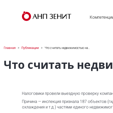
Компетенци
Главная
Публикации
Что считать недвижимостью на…
Что считать недв
Налоговики провели выездную проверку компани
Причина — инспекция признала 187 объектов (г
охлаждения и т.д.) частями единого недвижимог