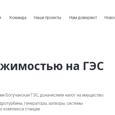
и
Команда
Наши проекты
Нам доверяют
Ново
ижимостью на ГЭС
и Богучанская ГЭС, доначислили налог на имущество.
идротурбины, генераторы, затворы, системы
о комплекса станции.