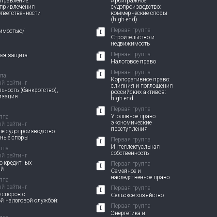
правление:
Арбитражное
 привлечения
судопроизводство:
ответственности
коммерческие споры
(high-end)
Первая группа
жимостью/
Строительство и
недвижимость
Первая группа
вая защита
Налоговое право
Первая группа
ппа
Корпоративное право:
й рейтинг
слияния и поглощения
ьность (банкротство),
российских активов:
изация
high-end
Первая группа
Уголовное право:
ппа
экономические
й рейтинг
преступления
е судопроизводство:
вные споры
Первая группа
Интеллектуальная
ппа
собственность
й рейтинг
о кредитных
Первая группа
ий
Семейное и
наследственное право
ппа
й рейтинг
Первая группа
 споров с
Сельское хозяйство
й налоговой службой:
Первая группа
Энергетика и