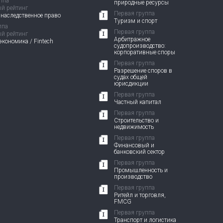
ппа
природные ресурсы
й рейтинг
Первая группа
 наследственное право
Туризм и спорт
ппа
Первая группа
й рейтинг
Арбитражное
кономика / Fintech
судопроизводство:
корпоративные споры
Первая группа
Разрешение споров в
судах общей
юрисдикции
Первая группа
Частный капитал
Первая группа
Строительство и
недвижимость
Первая группа
Финансовый и
банковский сектор
Первая группа
Промышленность и
производство
Первая группа
Ритейл и торговля,
FMCG
Первая группа
Транспорт и логистика