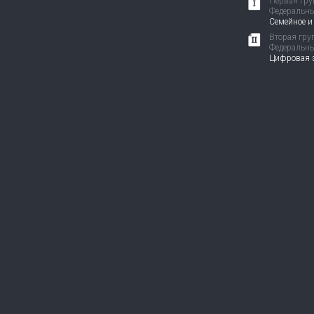
Первая гру
Федеральны
Семейное и
Вторая гру
Федеральны
Цифровая э