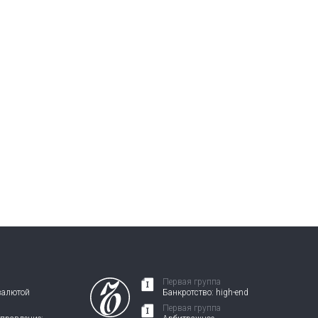
Первая группа
валютой
Банкротство: high-end
Первая группа