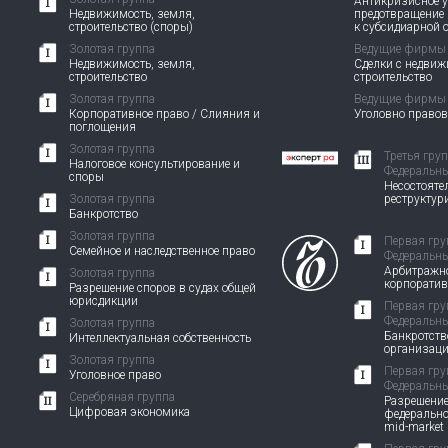
Антикризисное у
Недвижимость, земля,
предотвращение
строительство (споры)
к субсидиарной 
Золотая группа
Ведущие фирмы
Недвижимость, земля,
Сделки с недви
строительство
строительство
Золотая группа
Ведущие фирмы
Корпоративное право / Слияния и
Уголовно право
поглощения
Золотая группа
Третья гру
Налоговое консультирование и
Федеральны
споры
Несостоятел
Золотая группа
реструктур
Банкротство
Золотая группа
Первая гру
Семейное и наследственное право
Федеральны
Арбитражно
Золотая группа
корпорати
Разрешение споров в судах общей
юрисдикции
Первая гру
Федеральны
Золотая группа
Банкротств
Интеллектуальная собственность
организац
Золотая группа
Первая гру
Уголовное право
Федеральны
Серебряная группа
Разрешение
Цифровая экономика
федерально
mid-market