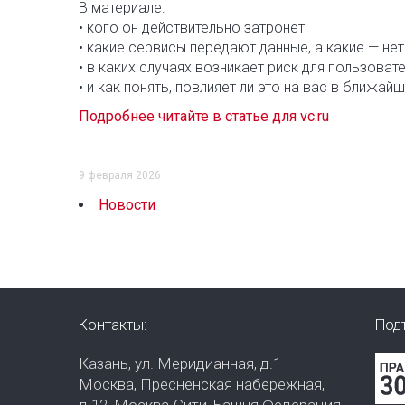
В материале:
• кого он действительно затронет
• какие сервисы передают данные, а какие — нет
• в каких случаях возникает риск для пользоват
• и как понять, повлияет ли это на вас в ближай
Подробнее читайте в статье для vc.ru
9 февраля 2026
Новости
Контакты:
Под
Казань, ул. Меридианная, д.1
Москва, Пресненская набережная,