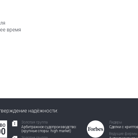
еля
шее время
тверждение надёжности:
Золотая группа
Лидеры
Арбитражное судопроизводство:
Сделки с крипто
(крупные споры: high market)
Ведущие фирмы
Золотая группа