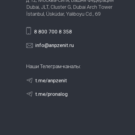
д.12, Москва-Сити, Башня Федерация
Dubai, JLT, Cluster G, Dubai Arch Tower
İstanbul, Üsküdar, Yalıboyu Cd., 69
8 800 700 8 358
info@anpzenit.ru
Наши Телеграм-каналы:
t.me/anpzenit
t.me/pronalog