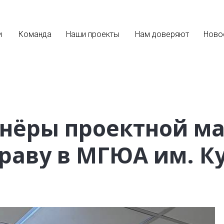
и
Команда
Наши проекты
Нам доверяют
Ново
нёры проектной ма
раву в МГЮА им. К