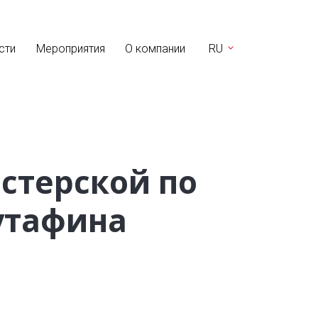
сти
Мероприятия
О компании
RU
стерской по
утафина